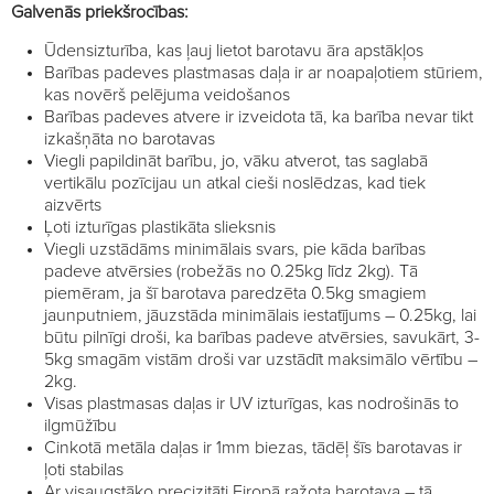
Galvenās priekšrocības:
Ūdensizturība, kas ļauj lietot barotavu āra apstākļos
Barības padeves plastmasas daļa ir ar noapaļotiem stūriem,
kas novērš pelējuma veidošanos
Barības padeves atvere ir izveidota tā, ka barība nevar tikt
izkašņāta no barotavas
Viegli papildināt barību, jo, vāku atverot, tas saglabā
vertikālu pozīcijau un atkal cieši noslēdzas, kad tiek
aizvērts
Ļoti izturīgas plastikāta slieksnis
Viegli uzstādāms minimālais svars, pie kāda barības
padeve atvērsies (robežās no 0.25kg līdz 2kg). Tā
piemēram, ja šī barotava paredzēta 0.5kg smagiem
jaunputniem, jāuzstāda minimālais iestatījums – 0.25kg, lai
būtu pilnīgi droši, ka barības padeve atvērsies, savukārt, 3-
5kg smagām vistām droši var uzstādīt maksimālo vērtību –
2kg.
Visas plastmasas daļas ir UV izturīgas, kas nodrošinās to
ilgmūžību
Cinkotā metāla daļas ir 1mm biezas, tādēļ šīs barotavas ir
ļoti stabilas
Ar visaugstāko precizitāti Eiropā ražota barotava – tā