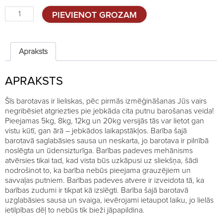
Automātiskā
PIEVIENOT GROZAM
barotava
putniem
5kg
quantity
Apraksts
APRAKSTS
Šīs barotavas ir lieliskas, pēc pirmās izmēģināšanas Jūs vairs
negribēsiet atgriezties pie jebkāda cita putnu barošanas veida!
Pieejamas 5kg, 8kg, 12kg un 20kg versijās tās var lietot gan
vistu kūtī, gan ārā – jebkādos laikapstākļos. Barība šajā
barotavā saglabāsies sausa un neskarta, jo barotava ir pilnībā
noslēgta un ūdensizturīga. Barības padeves mehānisms
atvērsies tikai tad, kad vista būs uzkāpusi uz sliekšņa, šādi
nodrošinot to, ka barība nebūs pieejama grauzējiem un
savvaļas putniem. Barības padeves atvere ir izveidota tā, ka
barības zudumi ir tikpat kā izslēgti. Barība šajā barotavā
uzglabāsies sausa un svaiga, ievērojami ietaupot laiku, jo lielās
ietilpības dēļ to nebūs tik bieži jāpapildina.