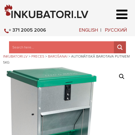
ENGLISH
РУССКИЙ
+ 371 2005 2006
INKUBATORI.LV
>
PRECES
>
BAROŠANAI
>
AUTOMĀTISKĀ BAROTAVA PUTNIEM
5KG