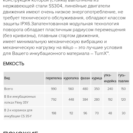
нержавеющей стали SS304, линейные двигатели
движения имеют очень низкое энергопотребление, не
требует технического обслуживания, обладают классом
защиты IPX6.Запатентованная модульная технология
поворота обладает пластичным радиусом перемещения
(без кривизны), плавным стартом движения,
имеет минимальную механическую вибрацию и
механическую нагрузку на яйцо – это лучшие условия
для Вашего инкубационного материала – TurnX™.
ЕМКОСТЬ
утка-
гусь-
Вид
перепелка
куропатка
фазан
курица
индейка
павлин
Всего
990
560
480
350
240
150
В 8-и инкубационных
792
448
384
280
192
120
лотках Flexy 35Y
В 2-х корзинах для
198
112
96
70
48
30
инкубации CS 35-Y