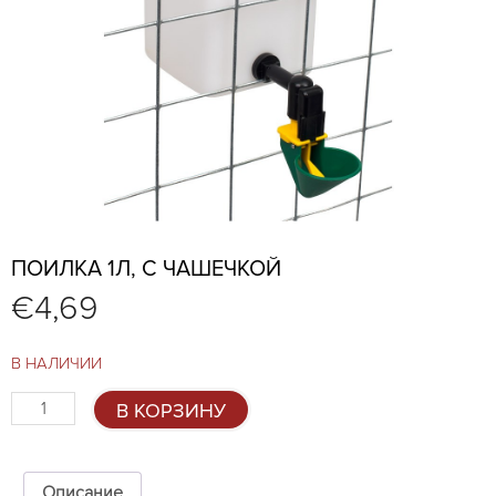
ПОИЛКА 1Л, С ЧАШЕЧКОЙ
€
4,69
В НАЛИЧИИ
Количество
В КОРЗИНУ
товара
Поилка
1л,
с
Описание