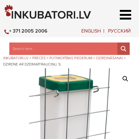
ENGLISH
РУССКИЙ
+ 371 2005 2006
INKUBATORI.LV
>
PRECES
>
PUTNKOPĪBAS PIEDERUMI
>
DZIRDINĀŠANAI
>
DZIRDNE AR DZERAMTRAUCIŅU, 1L