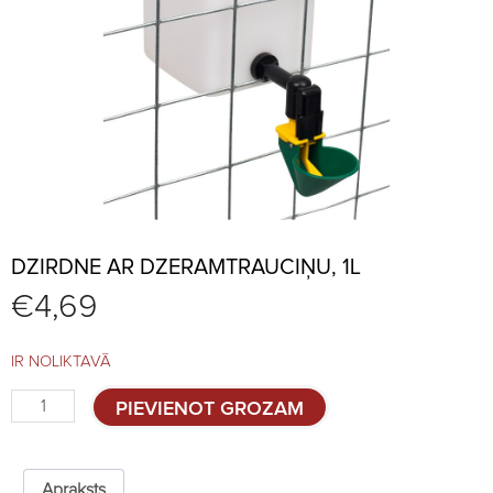
DZIRDNE AR DZERAMTRAUCIŅU, 1L
€
4,69
IR NOLIKTAVĀ
Dzirdne
PIEVIENOT GROZAM
ar
dzeramtrauciņu,
1l
quantity
Apraksts