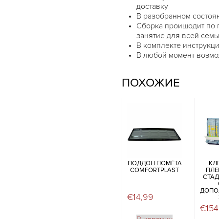
доставку
В разобранном состоян
Сборка проишодит по 
занятие для всей семь
В комплекте инструкци
В любой момент возмо
ПОХОЖИЕ
ПОДДОН ПОМЁТА
КЛ
COMFORTPLAST
ПЛЕ
СТАД
ДОПО
€
14,99
€
154