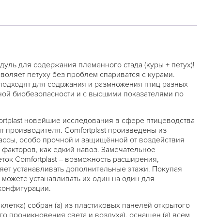
дуль для содержания племенного стада (куры + петух)!
зволяет петуху без проблем спариватся с курами.
подходят для содржания и размножения птиц разных
ой биобезопасности и с высшими показателями по
ortplast новейшие исследования в сфере птицеводства
т производителя. Comfortplast произведены из
ассы, особо прочной и защищённой от воздействия
факторов, как едкий навоз. Замечательное
ток Comfortplast – возможность расширения,
яет устанавливать дополнительные этажи. Покупая
 можете устанавливать их один на один для
конфигурации.
клетка) собран (а) из пластиковых панелей открытого
ого проникновения света и воздуха), оснащен (а) всем