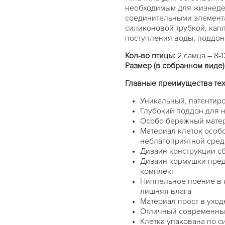
необходимым для жизнеде
соединительными элемента
силиконовой трубкой, кап
поступления воды, поддон
Кол-во птицы:
2 самца – 8-1
Размер (в собранном виде)
Главные преимущества техн
Уникальный, патентир
Глубокий поддон для н
Особо бережный матери
Материал клеток особ
неблагоприятной среды
Дизаин конструкции сб
Дизаин кормушки пред
комплект
Ниппельное поение в 
лишняя влага
Материал прост в уход
Отличный современны
Клетка упакована по си