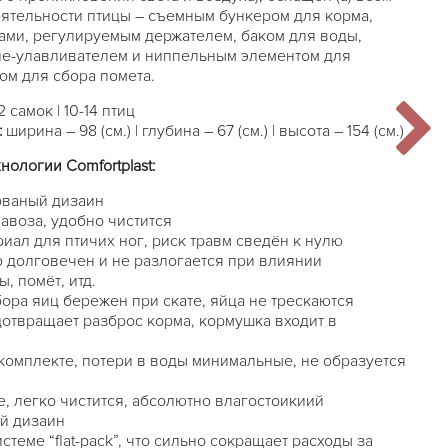
ятельности птицы – съемным бункером для корма,
ми, регулируемым держателем, баком для воды,
ле-улавливателем и ниппельным элементом для
ом для сбора помета.
2 самок | 10-14 птиц
:
ширина – 98 (см.) | глубина – 67 (см.) | высота – 154 (см.)
ологии Comfortplast:
ованый дизаин
авоза, удобно чистится
ал для птичих ног, риск травм сведён к нулю
о долговечен и не разлогается при влиянии
, помёт, итд.
ора яиц бережен при скате, яйца не трескаются
отвращает разброс корма, кормушка входит в
комплекте, потери в воды минимальные, не образуется
е, легко чистится, абсолютно влагостоикиий
й дизаин
стеме “flat-pack”, что сильно сокращает расходы за