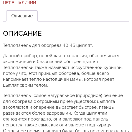
НЕТ В НАЛИЧИИ
Описание
ОПИСАНИЕ
Теплопанель для обогрева 40-45 цыплят.
Данный прибор, новейшая технология, обеспечивает
экономичний и безопасний обогрев цыплят.
Теплопанельи также называют исскуственной курицой,
потому что, этот принцып обогрева, болше всего
напоминает тепло настояшчей мамы, которая греет
цыплят своим телом.
Теплопанель- самое натуральное (природное) решение
для обогрева с огромным приемуществом: цыплята
заколяются и оперение вырастает быстрее, птенцы
развиваются бoлее здоровыми. Когда цыплятам
становится прохладно, они залезают под панель
погрется, также само, как они залезют под курицу.
Остальное время, цыплята будут бегать вокруг и узнавать