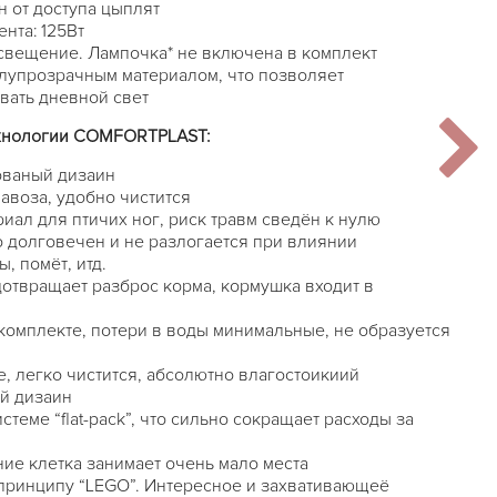
 от доступа цыплят
нта: 125Вт
свещение. Лампочка* не включена в комплект
лупрозрачным материалом, что позволяет
вать дневной свет
хнологии COMFORTPLAST:
ованый дизаин
авоза, удобно чистится
ал для птичих ног, риск травм сведён к нулю
о долговечен и не разлогается при влиянии
, помёт, итд.
отвращает разброс корма, кормушка входит в
комплекте, потери в воды минимальные, не образуется
е, легко чистится, абсолютно влагостоикиий
й дизаин
стеме “flat-pack”, что сильно сокращает расходы за
ие клетка занимает очень мало места
принципу “LEGO”. Интересное и захвативающеё