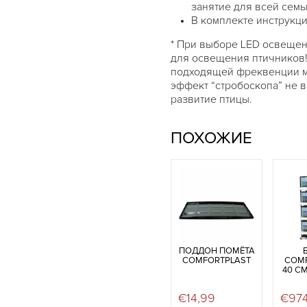
занятие для всей семь
В комплекте инструкци
* При выборе LED освещен
для освещения птичников!
подходящей фреквенции м
эффект “стробоскопа” не 
развитие птицы.
ПОХОЖИЕ
ПОДДОН ПОМЁТА
COMFORTPLAST
COM
40 СМ
€
14,99
€
97