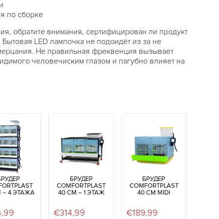
и
я по сборке
ия, обратите внимания, сертифицирован ли продукт
 Бытовая LED лампочка не подоидёт из за не
ерцания. Не правильная фреквенция вызывает
видимого человечиским глазом и пагубно влияет на
БРУДЕР
БРУДЕР
БРУДЕР
FORTPLAST
COMFORTPLAST
COMFORTPLAST
 – 4 ЭТАЖА
40 СМ – 1 ЭТАЖ
40 СМ MIDI
4,99
€
314,99
€
189,99