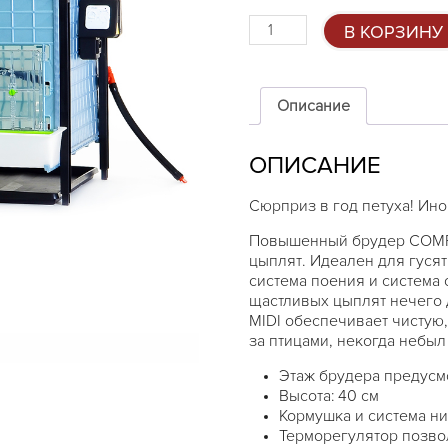
Количество
В КОРЗИНУ
товара
Брудер
COMFORTPLAST
40
Описание
см
-
ОПИСАНИЕ
дополнительный
этаж
Сюрприз в год петуха! Ин
Повышенный брудер COMF
цыплят. Идеален для гусят
система поения и система
щастливых цыплят нечего
MIDI обеспечивает чистую
за птицами, некогда небы
Этаж брудерa предусмо
Высота: 40 см
Кормушка и система н
Терморегулятор позвол