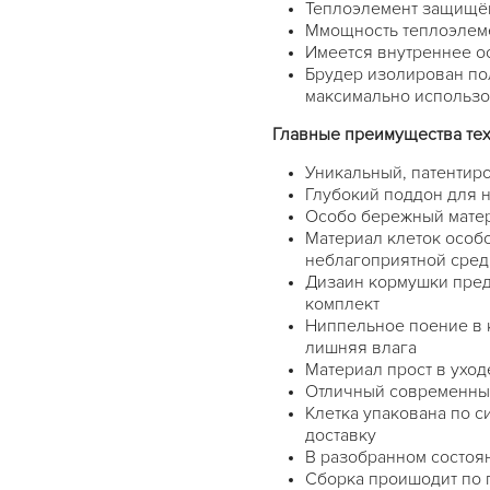
Теплоэлемент защищён
Ммощность теплоэлеме
Имеется внутреннее о
Брудер изолирован по
максимально использо
Главные преимущества те
Уникальный, патентир
Глубокий поддон для н
Особо бережный матери
Материал клеток особ
неблагоприятной среды
Дизаин кормушки пред
комплект
Ниппельное поение в 
лишняя влага
Материал прост в уход
Отличный современны
Клетка упакована по си
доставку
В разобранном состоян
Сборка проишодит по 