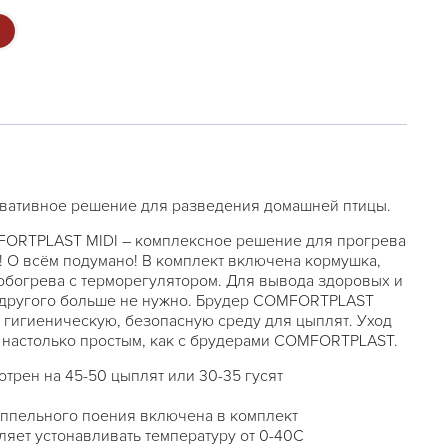
овативное решение для разведения домашней птицы.
ORTPLAST MIDI – комплексное решение для прогрева
! О всём подумано! В комплект включена кормушка,
 обогрева с терморегулятором. Для вывода здоровых и
 другого больше не нужно. Брудер COMFORTPLAST
, гигиеническую, безопасную среду для цыплят. Уход
л настолько простым, как с брудерами COMFORTPLAST.
трен на 45-50 цыплят или 30-35 гусят
иппельного поения включена в комплект
яет устонавливать температуру от 0-40C