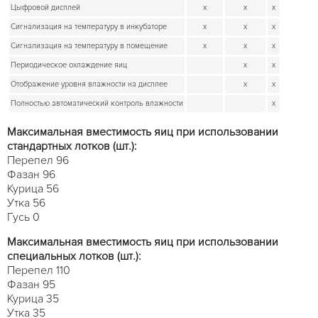
Цыфровой дисплей
x
x
x
Сигнализация на температуру в инкубаторе
x
x
x
Сигнализация на температуру в помещение
x
x
x
Периодическое охлаждение яиц
x
x
Отображение уровня влажности на дисплее
x
x
Полностью автоматический контроль влажности
x
Максимальная вместимость яиц при использовании
стандартных лотков (шт.):
Перепел 96
Фазан 96
Курица 56
Утка 56
Гусь 0
Максимальная вместимость яиц при использовании
специальных лотков (шт.):
Перепел 110
Фазан 95
Курица 35
Утка 35