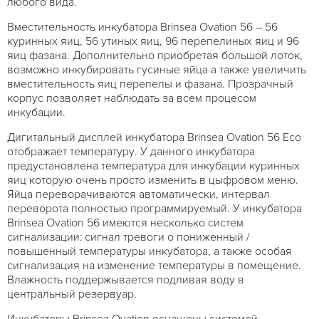
любого вида.
Вместительность инкубатора Brinsea Ovation 56 – 56
куринных яиц, 56 утиных яиц, 96 перепелиных яиц и 96
яиц фазана. Дополнительно приобретая большой лоток,
возможно инкубировать гусиные яйца а также увеличить
вместительность яиц перепелы и фазана. Прозрачный
корпус позволяет наблюдать за всем процесом
инкубации.
Дигитальный дисплей инкубатора Brinsea Ovation 56 Eco
отображает температуру. У данного инкубатора
предустановлена температура для инкубации куринных
яиц которую очень просто изменить в цыфровом меню.
Яйца переворачиваются автоматически, интервал
переворота полностью программируемый. У инкубатора
Brinsea Ovation 56 имеются несколько систем
сигнализации: сигнал тревоги о пониженный /
повышенный температуры инкубатора, а также особая
сигнализация на изменение температуры в помещение.
Влажность поддержывается подливая воду в
центральный резервуар.
Инкубаторы Brinsea Ovation оснащены системой