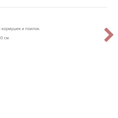
 кормушек и поилок.
0 см.
я цена составляла €49,99.
 цена: €29,99.