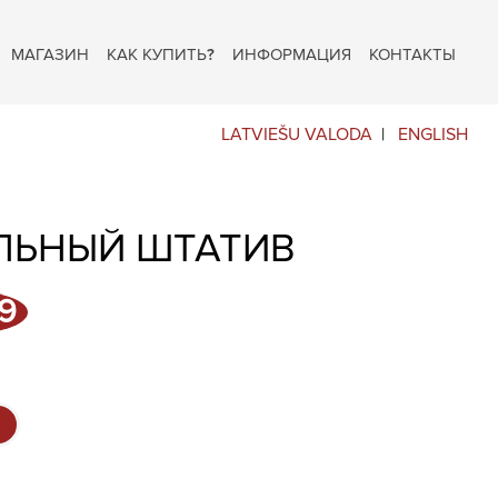
МАГАЗИН
КАК КУПИТЬ?
ИНФОРМАЦИЯ
КОНТАКТЫ
LATVIEŠU VALODA
ENGLISH
ЛЬНЫЙ ШТАТИВ
начальная
Текущая
9
цена:
ляла
€24,99.
.