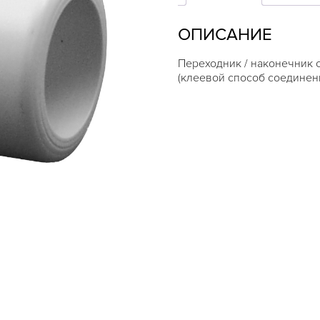
шланг
3/4″
ОПИСАНИЕ
Переходник / наконечник с
(клеевой способ соединен