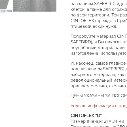
названием SAFEBIRD) идеа
клеток, а также для ограж
по всей територии. Три ра
CINTOFLEX (прежде в Приб
птицеводческих нужд.
Попробуйте материал CINT
SAFEBIRD), и Вы никогда 
неудобными материалами, 
изготовлении используетс
И, наконец, самое главно
под названием SAFEBIRD) 
заборного материала, как 
революциональный материа
пришлём столько, сколько 
ЦЕНЫ УКАЗАНЫ ЗА ПОГОН
Больше информации о прод
CINTOFLEX “D”
Размер ячейки: 21 × 34 мм
Прочность на разрыв: 250 