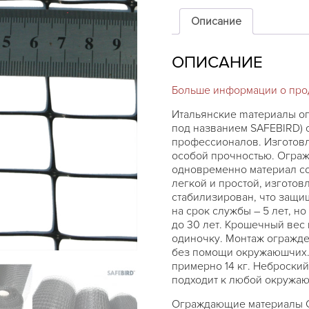
CINTOFLEX
D,
Описание
высота
1м,
ОПИСАНИЕ
100м
Больше информации о прод
Итальянские mатериалы о
под названием SAFEBIRD) 
профессионалов. Изготовл
особой прочностью. Ограж
одновременно материал сох
легкой и простой, изготов
стабилизирован, что защи
на срок службы – 5 лет, н
до 30 лет. Крошечный вес 
одиночку. Монтаж огражде
без помощи окружаюшчих. 
примерно 14 кг. Неброски
подходит к любой окружа
Ограждающие материалы C