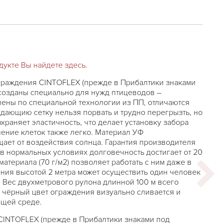
укте Вы найдете здесь.
граждения CINTOFLEX (прежде в Прибалтики знаками
созданы специально для нужд птицеводов –
ены по специальной технологии из ПП, отличаются
дающию сетку нельзя порвать и трудно перегрызть, но
раняет эластичность, что делает установку забора
ление клеток также легко. Материал УФ
щает от воздействия солнца. Гарантия производителя
о в нормальных условиях долговечность достигает от 20
материала (70 г/м2) позволяет работать с ним даже в
ния высотой 2 метра может осуществить один человек
Вес двухметрового рулона длинной 100 м всего
й чёрный цвет ограждения визуально сливается и
ющей среде.
INTOFLEX (прежде в Прибалтики знаками под