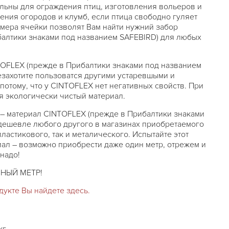
льны для ограждения птиц, изготовления вольеров и
дения огородов и клумб, если птица свободно гуляет
змера ячейки позволят Вам найти нужний забор
алтики знаками под названием SAFEBIRD) для любых
OFLEX (прежде в Прибалтики знаками под названием
незахотите пользоватся другими устаревшыми и
потому, что у CINTOFLEX нет негативных свойств. При
я экологически чистый материал.
е – материал CINTOFLEX (прежде в Прибалтики знаками
дешевле любого другого в магазинах приобретаемого
пластикового, так и металического. Испытайте этот
л – возможно приобрести даже один метр, отрежем и
надо!
НЫЙ МЕТР!
укте Вы найдете здесь.
кг