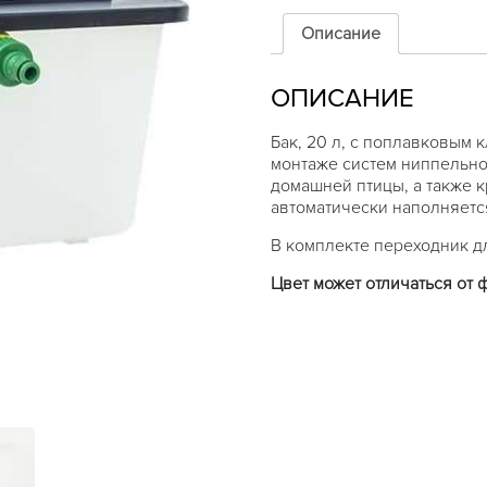
20
л,
Описание
с
поплавковым
ОПИСАНИЕ
клапаном
Бак, 20 л, с поплавковым 
монтаже систем ниппельно
домашней птицы, а также 
автоматически наполняется
В комплекте переходник д
Цвет может отличаться от 