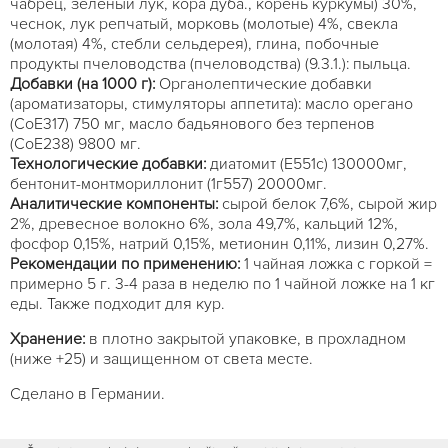
чабрец, зеленый лук, кора дуба., корень куркумы) 30%,
чеснок, лук репчатый, морковь (молотые) 4%, свекла
(молотая) 4%, стебли сельдерея), глина, побочные
продукты пчеловодства (пчеловодства) (9.3.1.): пыльца.
Добавки (на 1000 г):
Органолептические добавки
(ароматизаторы, стимуляторы аппетита): масло орегано
(CoE317) 750 мг, масло бадьянового без терпенов
(CoE238) 9800 мг.
Технологические добавки:
диатомит (Е551с) 130000мг,
бентонит-монтмориллонит (1г557) 20000мг.
Аналитические компоненты:
сырой белок 7,6%, сырой жир
2%, древесное волокно 6%, зола 49,7%, кальций 12%,
фосфор 0,15%, натрий 0,15%, метионин 0,11%, лизин 0,27%.
Рекомендации по применению:
1 чайная ложка с горкой =
примерно 5 г. 3-4 раза в неделю по 1 чайной ложке на 1 кг
еды. Также подходит для кур.
Хранение:
в плотно закрытой упаковке, в прохладном
(ниже +25) и защищенном от света месте.
Сделано в Германии.