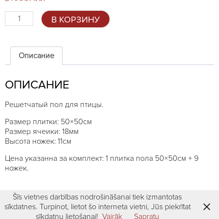
Количество
В КОРЗИНУ
товара
Решетчатый
пол
50x50см,
Описание
18мм,
В:11см
ОПИСАНИЕ
Решетчатый пол для птицы.
Размер плитки: 50×50см
Размер ячеики: 18мм
Высота ножек: 11см
Цена указанна за комплект: 1 плитка пола 50×50см + 9
ножек.
Šīs vietnes darbības nodrošināšanai tiek izmantotas
sīkdatnes. Turpinot, lietot šo interneta vietni, Jūs piekrītat
sīkdatņu lietošanai!
Vairāk
Sapratu