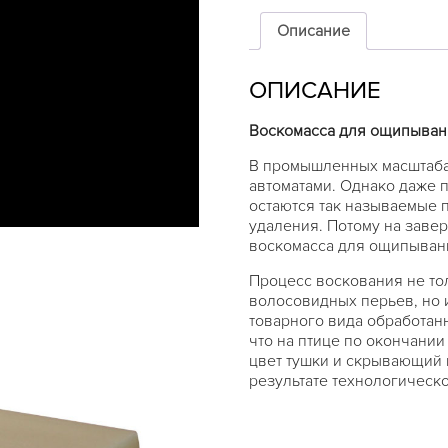
для
удаления
Описание
перьев
птицы,
ОПИСАНИЕ
5кг
Воскомасса для ощипыван
В промышленных масштаба
автоматами. Однако даже 
остаются так называемые 
удаления. Потому на заве
воскомасса для ощипыван
Процесс воскования не тол
волосовидных перьев, но 
товарного вида обработанн
что на птице по окончани
цвет тушки и скрывающий 
результате технологическо