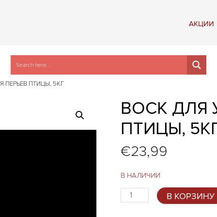
АКЦИИ
 ПЕРЬЕВ ПТИЦЫ, 5КГ
ВОСК ДЛЯ 
ПТИЦЫ, 5К
€
23,99
В НАЛИЧИИ
Количество
В КОРЗИНУ
товара
Воск