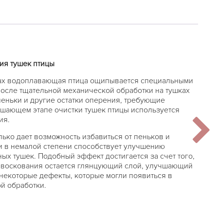
ия тушек птицы
х водоплавающая птица ощипывается специальными
после тщательной механической обработки на тушках
пеньки и другие остатки оперения, требующие
ршающем этапе очистки тушек птицы используется
ия.
ько дает возможность избавиться от пеньков и
и в немалой степени способствует улучшению
ых тушек. Подобный эффект достигается за счет того,
и воскования остается глянцующий слой, улучшающий
некоторые дефекты, которые могли появиться в
й обработки.