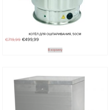
КОТЁЛ ДЛЯ ОШПАРИВАНИЯ, 50СМ
€
719,99
Первоначальная цена составляла €719,99.
€
499,99
Текущая цена: €499,99.
В корзину