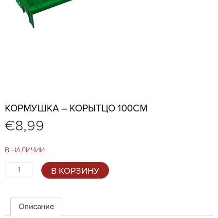
КОРМУШКА – КОРЫТЦО 100СМ
€
8,99
В НАЛИЧИИ
Количество
В КОРЗИНУ
товара
Кормушка
–
корытцо
Описание
100см