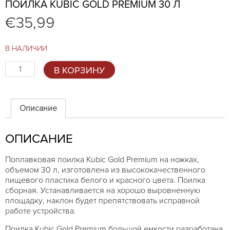
ПОИЛКА KUBIC GOLD PREMIUM 30 Л
€
35,99
В НАЛИЧИИ
Количество
В КОРЗИНУ
товара
Поилка
Kubic
Gold
Описание
Premium
30
ОПИСАНИЕ
л
Поплавковая поилка Kubic Gold Premium на ножках,
объемом 30 л, изготовлена из высококачественного
пищевого пластика белого и красного цвета. Поилка
сборная. Устанавливается на хорошо выровненную
площадку, наклон будет препятствовать исправной
работе устройства.
Поилка Kubic Gold Premium большой емкости разработана