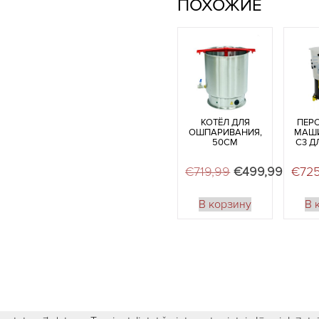
ПОХОЖИЕ
КОТЁЛ ДЛЯ
ПЕР
ОШПАРИВАНИЯ,
МАШИ
50СМ
C3 Д
€
719,99
Первоначальна
€
499,99
Текущ
€
72
В корзину
В 