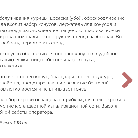
бслуживания курицы, цесарки (убой, обескровливание
енда входит набор конусов, держатель для конусов и
нты стенда изготовлены из пищевого пластика, ножки
ированной стали – конструкция стенда разборная, Вы
зобрать, переместить стенд.
 конусов обеспечивает поворот конусов в удобное
сацию тушки птицы обеспечивают конуса,
 пластика.
го изготовлен конус, благодаря своей структуре,
свойства, предотвращающие развитие бактерий.
ов легко моется и не впитывает грязь.
ля сбора крови оснащена патрубком для слива крови в
чение к стандартной канализационной сети. Высота
бной работы оператора.
6 см х 138 см