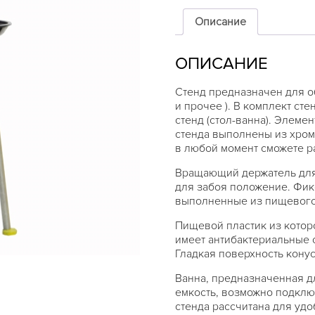
для
убоя
Описание
курицы,
3-
ОПИСАНИЕ
х
конусный
Стенд предназначен для о
и прочее ). В комплект ст
стенд (стол-ванна). Элеме
стенда выполнены из хром
в любой момент сможете ра
Вращающий держатель для
для забоя положение. Фик
выполненные из пищевого
Пищевой пластик из которо
имеет антибактериальные 
Гладкая поверхность конус
Ванна, предназначенная д
емкость, возможно подклю
стенда рассчитана для удо