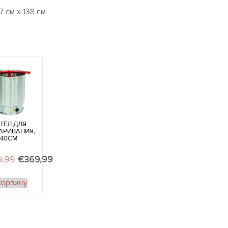
7 см х 138 см
ТЁЛ ДЛЯ
РИВАНИЯ,
40СМ
9,99
Первоначальная цена составляла €599,99.
€
369,99
Текущая цена: €369,99.
корзину