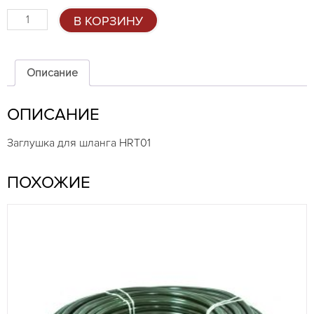
Количество
В КОРЗИНУ
товара
Заглушка
для
шланга
Описание
HRT01
ОПИСАНИЕ
Заглушка для шланга HRT01
ПОХОЖИЕ