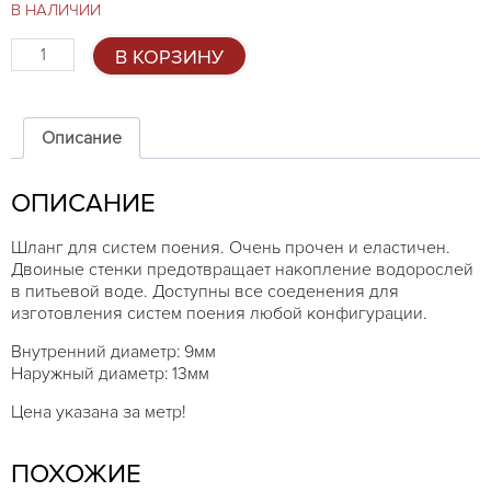
В НАЛИЧИИ
Количество
В КОРЗИНУ
товара
Шланг
для
систем
Описание
поения,
двухслойный,
ОПИСАНИЕ
9мм
Шланг для систем поения. Очень прочен и еластичен.
Двоиные стенки предотвращает накопление водорослей
в питьевой воде. Доступны все соеденения для
изготовления систем поения любой конфигурации.
Внутренний диаметр: 9мм
Наружный диаметр: 13мм
Цена указана за метр!
ПОХОЖИЕ