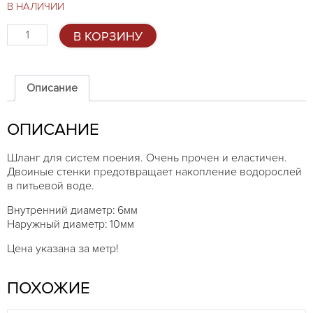
В НАЛИЧИИ
Количество
В КОРЗИНУ
товара
Шланг
для
систем
Описание
поения,
двухслойный,
ОПИСАНИЕ
6мм
Шланг для систем поения. Очень прочен и еластичен.
Двоиные стенки предотвращает накопление водорослей
в питьевой воде.
Внутренний диаметр: 6мм
Наружный диаметр: 10мм
Цена указана за метр!
ПОХОЖИЕ