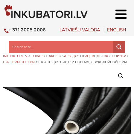
LATVIEŠU VALODA
ENGLISH
+ 371 2005 2006
INKUBATORI.LV
>
ТОВАРЫ
>
АКСЕССУАРЫ ДЛЯ ПТИЦЕВОДСТВА
>
ПОИЛКИ
>
СИСТЕМЫ ПОЕНИЯ
>
ШЛАНГ ДЛЯ СИСТЕМ ПОЕНИЯ, ДВУХСЛОЙНЫЙ, 6ММ