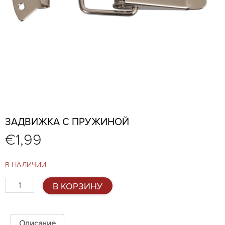
ЗАДВИЖКА С ПРУЖИНОЙ
€
1,99
В НАЛИЧИИ
Количество
В КОРЗИНУ
товара
Задвижка
с
пружиной
Описание