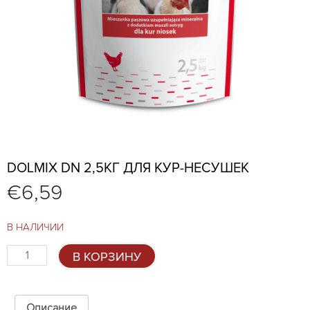
DOLMIX DN 2,5КГ ДЛЯ КУР-НЕСУШЕК
€
6,59
В НАЛИЧИИ
Количество
В КОРЗИНУ
товара
Dolmix
DN
2,5кг
Описание