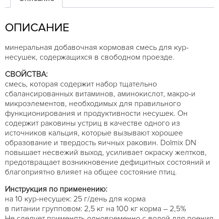
для
кур-
ОПИСАНИЕ
несушек
минеральная добавочная кормовая смесь для кур-
несушек, содержащихся в свободном проезде.
СВОЙСТВА:
смесь, которая содержит набор тщательно
сбалансированных витаминов, аминокислот, макро-и
микроэлементов, необходимых для правильного
функционирования и продуктивности несушек. Он
содержит раковины устриц в качестве одного из
источников кальция, которые вызывают хорошее
образование и твердость яичных раковин. Dolmix DN
повышает несвежий выход, усиливает окраску желтков,
предотвращает возникновение дефицитных состояний и
благоприятно влияет на общее состояние птиц.
Инструкция по применению:
на 10 кур-несушек: 25 г/день для корма
в питании групповом: 2,5 кг на 100 кг корма – 2,5%
Не следует применять одновременно с водой для поения