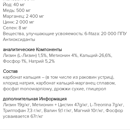
Йод: 40 мг
Медь: 500 мг
Марганец: 2 400 мг
Цинк: 2 000 мг
Селен: 8 мг
Вещества, улучшающие усвояемость: 6-fitaza: 20 000 ППУ
Антиоксиданты
аналитические Компоненты
Лизин (L-Лизин) 1,5%, Метионин 4%, Кальций-26,6%,
Фосфор 1%, Натрий 5,2%
Состав
карбонат кальция – (в том числе из раковин устриц),
хлорид натрия, карбонат кальций-марганец сплавом,
фосфат monowapniowy, дрожжи сухие, глицерол
дополнительная Информация
Лизин 19g/кг, Метионин + Цистин 47g/кг, L-Treonina 7g/кг,
Триптофан 7,3 г/кг, Валин 9,1 г/кг, Магний 10г/кг, Фосфор
усваивается 67г/кг