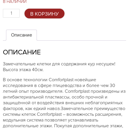
В НАЛИЧИИ
Количество
В КОРЗИНУ
товара
Комплект
клеток
для
Описание
кур,
40см,
ОПИСАНИЕ
1
этаж
Замечательные клетки для содержания кур несушек!
Высота этажа 40см.
В основе технологии Comfortplast новейшие
исследования в сфере птицеводства и более чем 30
летний опыт производителя. Comfortplast произведены из
антибактериальной пластмассы, особо прочной и
защищённой от воздействия внешних неблагоприятных
факторов, как едкий навоз.Замечательное преимущество
системы клеток Comfortplast – возможность расширения,
модульная система позволяет устанавливать
дополнительные этажи. Покупая дополнительные этажи,