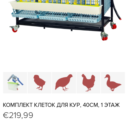
Детали и аксессуары для клеткок
Брудеры и клетки для молодняка
Клетки для перепелки и
Клетки для к
К
КОМПЛЕКТ КЛЕТОК ДЛЯ КУР, 40СМ, 1 ЭТАЖ
€
219,99