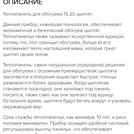
ОПИСАНИЕ
Теплопанель для обогрева 15-20 цыплят.
Данный прибор, новейшая технология, обеспечивает
экономичний и безопасний обогрев цыплят.
Теплопанельи также называют исскуственной курицой,
потому что, этот принцып обогрева, болше всего
напоминает тепло настояшчей мамы, которая греет
цыплят своим телом.
Теплопанель- самое натуральное (природное) решение
для обогрева с огромным приемуществом: цыплята
заколяются и оперение вырастает быстрее, птенцы
развиваются бoлее здоровыми. Когда цыплятам
становится прохладно, они залезают под панель
погрется, также само, как они залезют под курицу.
Остальное время, цыплята будут бегать вокруг и узнавать
окружающий мир.
Срок службы теплопанельи, как минимум, 10 лет, и риск
поломки минимален. Прибор оснащён удобной системой
регульировки высоты панельи, что обеспечивает