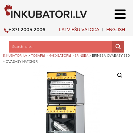
LATVIEŠU VALODA
ENGLISH
+ 371 2005 2006
INKUBATORI.LV
>
ТОВАРЫ
>
ИНКУБАТОРЫ
>
BRINSEA
>
BRINSEA OVAEASY 580
+ OVAEASY HATCHER