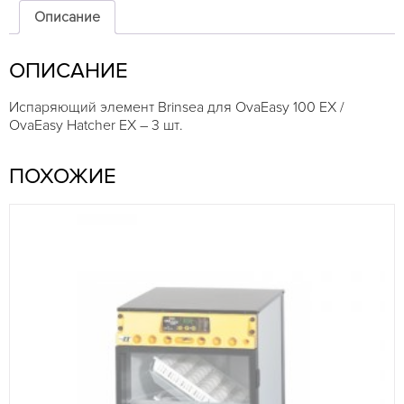
100
Описание
/
OvaEasy
ОПИСАНИЕ
Hatcher
-
испаряющий
Испаряющий элемент Brinsea для OvaEasy 100 EX /
элемент
OvaEasy Hatcher EX – 3 шт.
ПОХОЖИЕ