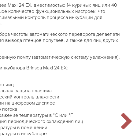
sea Maxi 24 EX, вместимостью 14 куриных яиц или 40
ое количество функциональных настроек, что
симальный контроль процесса инкубации для
.
ора частоты автоматического переворота делает эти
я вывода птенцов попугаев, а также для яиц других
оенную помпу (автоматическую систему увлажнения).
нкубатора Brinsea Maxi 24 EX:
от яиц
альная защита пластика
еский контроль влажности
ти на цифровом дисплее
 потока
ажение температуры в °C или °F
ция периодического охлаждения яиц
ературы в помещении
ературы в инкубаторе