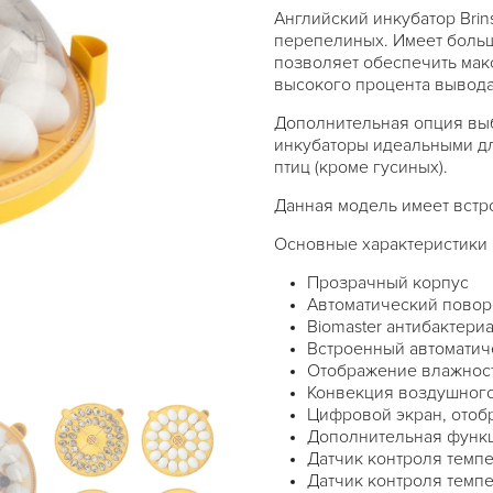
Английский инкубатор Brin
перепелиных. Имеет больш
позволяет обеспечить мак
высокого процента вывода
Дополнительная опция выб
инкубаторы идеальными дл
птиц (кроме гусиных).
Данная модель имеет встр
Основные характеристики и
Прозрачный корпус
Автоматический повор
Biomaster антибактери
Встроенный автоматич
Отображение влажнос
Конвекция воздушного
Цифровой экран, отобр
Дополнительная функ
Датчик контроля темп
Датчик контроля темп