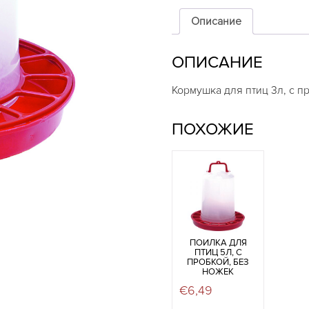
для
птиц
Описание
3л,
с
ОПИСАНИЕ
пробкой,
без
ножек
Кормушка для птиц 3л, с п
ПОХОЖИЕ
ПОИЛКА ДЛЯ
ПТИЦ 5Л, С
ПРОБКОЙ, БЕЗ
НОЖЕК
€
6,49