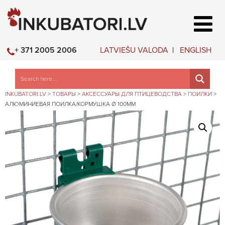
LATVIEŠU VALODA
ENGLISH
+ 371 2005 2006
INKUBATORI.LV
>
ТОВАРЫ
>
АКСЕССУАРЫ ДЛЯ ПТИЦЕВОДСТВА
>
ПОИЛКИ
>
АЛЮМИНИЕВАЯ ПОИЛКА/КОРМУШКА Ø 100ММ