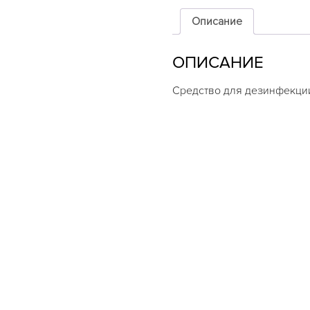
для
дезинфекции
Описание
рук
ADASEPT
ОПИСАНИЕ
0.5Л
Средство для дезинфекции