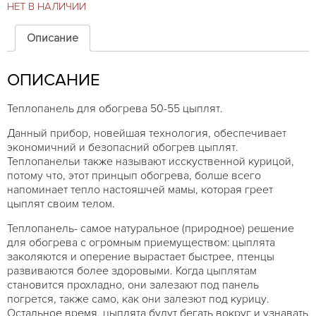
НЕТ В НАЛИЧИИ
Описание
ОПИСАНИЕ
Теплопанель для обогрева 50-55 цыплят.
Данный прибор, новейшая технология, обеспечивает
экономичний и безопасний обогрев цыплят.
Теплопанельи также называют исскуственной курицой,
потому что, этот принцып обогрева, болше всего
напоминает тепло настояшчей мамы, которая греет
цыплят своим телом.
Теплопанель- самое натуральное (природное) решение
для обогрева с огромным приемуществом: цыплята
заколяются и оперение вырастает быстрее, птенцы
развиваются бoлее здоровыми. Когда цыплятам
становится прохладно, они залезают под панель
погрется, также само, как они залезют под курицу.
Остальное время, цыплята будут бегать вокруг и узнавать