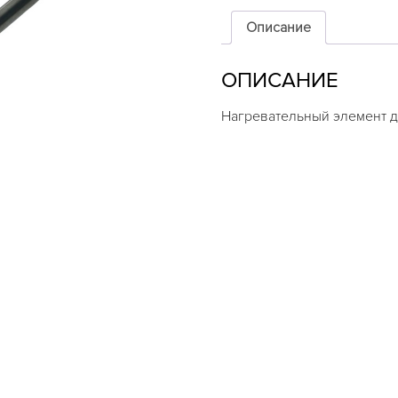
элемент
для
Описание
испарителя,
300Вт
ОПИСАНИЕ
Нагревательный элемент д