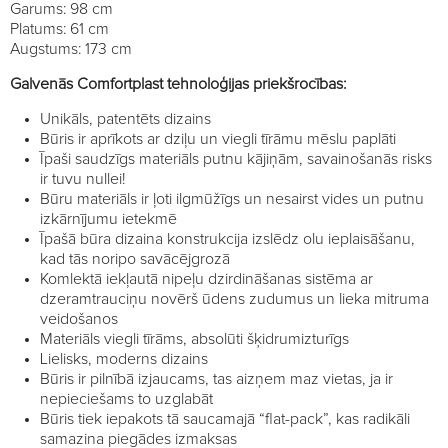
Garums: 98 cm
Platums: 61 cm
Augstums: 173 cm
Galvenās Comfortplast tehnoloģijas priekšrocības:
Unikāls, patentēts dizains
Būris ir aprīkots ar dziļu un viegli tīrāmu mēslu paplāti
Īpaši saudzīgs materiāls putnu kājiņām, savainošanās risks
ir tuvu nullei!
Būru materiāls ir ļoti ilgmūžīgs un nesairst vides un putnu
izkārnījumu ietekmē
Īpašā būra dizaina konstrukcija izslēdz olu ieplaisāšanu,
kad tās noripo savācējgrozā
Komlektā iekļautā nipeļu dzirdināšanas sistēma ar
dzeramtrauciņu novērš ūdens zudumus un lieka mitruma
veidošanos
Materiāls viegli tīrāms, absolūti šķidrumizturīgs
Lielisks, moderns dizains
Būris ir pilnībā izjaucams, tas aizņem maz vietas, ja ir
nepieciešams to uzglabāt
Būris tiek iepakots tā saucamajā “flat-pack”, kas radikāli
samazina piegādes izmaksas