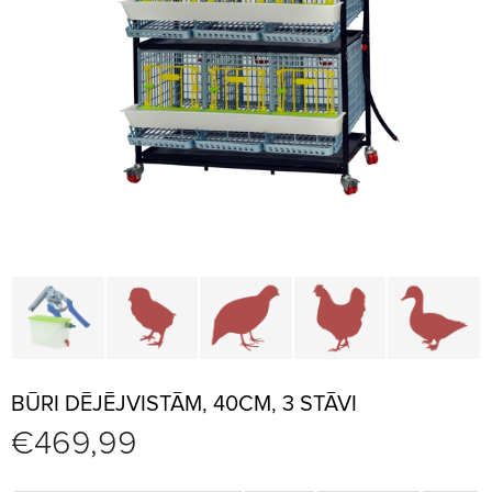
Būru daļas un piederumi
Brūderi un jaunputnu būri
Būri paipalām un irbēm
Būri vistām
B
BŪRI DĒJĒJVISTĀM, 40CM, 3 STĀVI
€
469,99