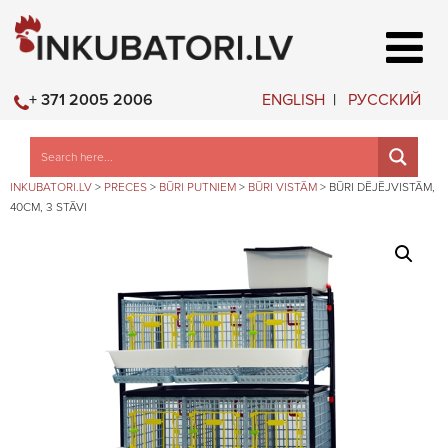
ENGLISH
РУССКИЙ
+ 371 2005 2006
INKUBATORI.LV
>
PRECES
>
BŪRI PUTNIEM
>
BŪRI VISTĀM
>
BŪRI DĒJĒJVISTĀM,
40CM, 3 STĀVI