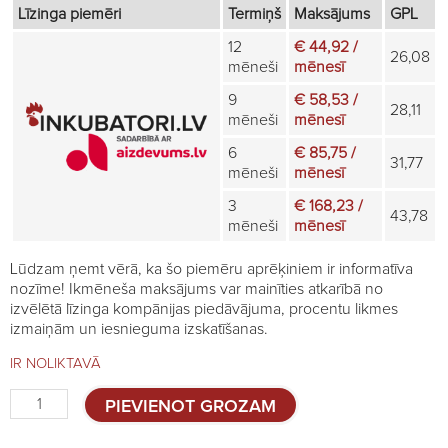
Līzinga piemēri
Termiņš
Maksājums
GPL
12
€ 44,92 /
26,08
mēneši
mēnesī
9
€ 58,53 /
28,11
mēneši
mēnesī
6
€ 85,75 /
31,77
mēneši
mēnesī
3
€ 168,23 /
43,78
mēneši
mēnesī
Lūdzam ņemt vērā, ka šo piemēru aprēķiniem ir informatīva
nozīme! Ikmēneša maksājums var mainīties atkarībā no
izvēlētā līzinga kompānijas piedāvājuma, procentu likmes
izmaiņām un iesnieguma izskatīšanas.
IR NOLIKTAVĀ
Būri
PIEVIENOT GROZAM
dējējvistām,
40cm,