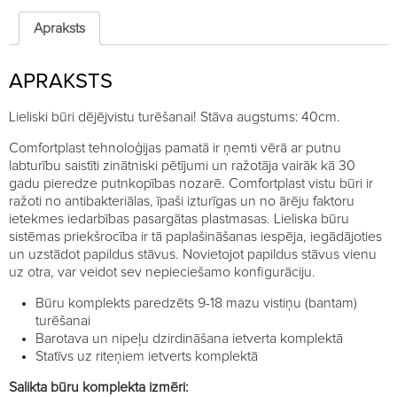
3
stāvi
Apraksts
quantity
APRAKSTS
Lieliski būri dējējvistu turēšanai! Stāva augstums: 40cm.
Comfortplast tehnoloģijas pamatā ir ņemti vērā ar putnu
labturību saistīti zinātniski pētījumi un ražotāja vairāk kā 30
gadu pieredze putnkopības nozarē. Comfortplast vistu būri ir
ražoti no antibakteriālas, īpaši izturīgas un no ārēju faktoru
ietekmes iedarbības pasargātas plastmasas. Lieliska būru
sistēmas priekšrocība ir tā paplašināšanas iespēja, iegādājoties
un uzstādot papildus stāvus. Novietojot papildus stāvus vienu
uz otra, var veidot sev nepieciešamo konfigurāciju.
Būru komplekts paredzēts 9-18 mazu vistiņu (bantam)
turēšanai
Barotava un nipeļu dzirdināšana ietverta komplektā
Statīvs uz riteņiem ietverts komplektā
Salikta būru komplekta izmēri: