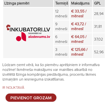
Līzinga piemēri
Termiņš
Maksājums
GPL
12
€ 33,55 /
28,94
mēneši
mēnesī
9
€ 43,72 /
31,81
mēneši
mēnesī
6
€ 64,05 /
37,02
mēneši
mēnesī
3
€ 125,66 /
52,96
mēneši
mēnesī
Lūdzam ņemt vērā, ka šo piemēru aprēķiniem ir informatīva
nozīme! Ikmēneša maksājums var mainīties atkarībā no
izvēlētā līzinga kompānijas piedāvājuma, procentu likmes
izmaiņām un iesnieguma izskatīšanas.
IR NOLIKTAVĀ
Būri
PIEVIENOT GROZAM
dējējvistām,
40cm,