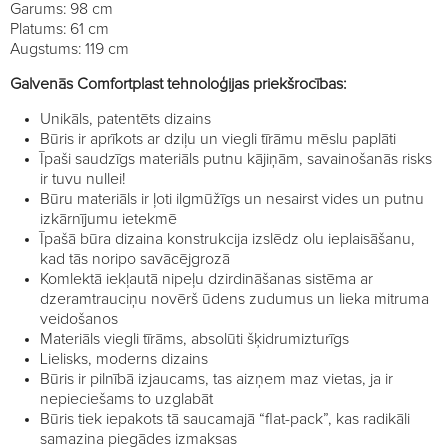
Garums: 98 cm
Platums: 61 cm
Augstums: 119 cm
Galvenās Comfortplast tehnoloģijas priekšrocības:
Unikāls, patentēts dizains
Būris ir aprīkots ar dziļu un viegli tīrāmu mēslu paplāti
Īpaši saudzīgs materiāls putnu kājiņām, savainošanās risks
ir tuvu nullei!
Būru materiāls ir ļoti ilgmūžīgs un nesairst vides un putnu
izkārnījumu ietekmē
Īpašā būra dizaina konstrukcija izslēdz olu ieplaisāšanu,
kad tās noripo savācējgrozā
Komlektā iekļautā nipeļu dzirdināšanas sistēma ar
dzeramtrauciņu novērš ūdens zudumus un lieka mitruma
veidošanos
Materiāls viegli tīrāms, absolūti šķidrumizturīgs
Lielisks, moderns dizains
Būris ir pilnībā izjaucams, tas aizņem maz vietas, ja ir
nepieciešams to uzglabāt
Būris tiek iepakots tā saucamajā “flat-pack”, kas radikāli
samazina piegādes izmaksas