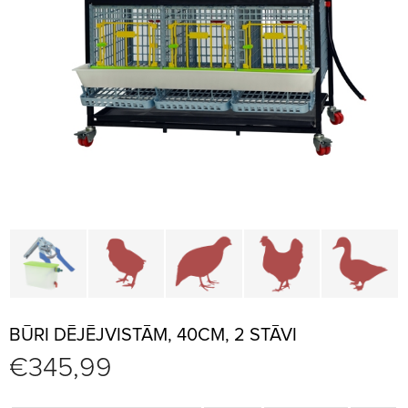
Būru daļas un piederumi
Brūderi un jaunputnu būri
Būri paipalām un irbēm
Būri vistām
B
BŪRI DĒJĒJVISTĀM, 40CM, 2 STĀVI
€
345,99