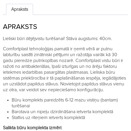
2
stāvi
Apraksts
quantity
APRAKSTS
Lieliski būri dējējvistu turēšanai! Stāva augstums: 40cm.
Comfortplast tehnoloģijas pamatā ir ņemti vērā ar putnu
labturību saistīti zinātniski pētījumi un ražotāja vairāk kā 30
gadu pieredze putnkopības nozarē. Comfortplast vistu būri ir
ražoti no antibakteriālas, īpaši izturīgas un no ārēju faktoru
ietekmes iedarbības pasargātas plastmasas. Lieliska būru
sistēmas priekšrocība ir tā paplašināšanas iespēja, iegādājoties
un uzstādot papildus stāvus. Novietojot papildus stāvus vienu
uz otra, var veidot sev nepieciešamo konfigurāciju.
Būru komplekts paredzēts 6-12 mazu vistiņu (bantam)
turēšanai
Barotava un nipeļu dzirdināšana ietverta komplektā
Statīvs uz riteņiem ietverts komplektā
Salikta būru komplekta izmēri: