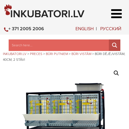
ENGLISH
РУССКИЙ
+ 371 2005 2006
INKUBATORI.LV
>
PRECES
>
BŪRI PUTNIEM
>
BŪRI VISTĀM
>
BŪRI DĒJĒJVISTĀM,
40CM, 2 STĀVI