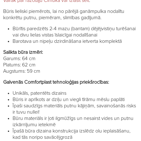
Vairāk par ražotāju Cimuka var izlasīt šeit
.
Būris lieliski piemērots, lai no pārējā ganāmpulka nodalītu
konkrētu putnu, piemēram, slimības gadījumā.
Būrītis paredzēts 2-4 mazu (bantam) dējējvistiņu turēšanai
vai divu lielas vistas īslaicīgai nodalīšanai
Barotava un nipeļu dzirdināšana ietverta komplektā
Salikta būra izmēri:
Garums: 64 cm
Platums: 62 cm
Augstums: 59 cm
Galvenās Comfortplast tehnoloģijas priekšrocības:
Unikāls, patentēts dizains
Būris ir aprīkots ar dziļu un viegli tīrāmu mēslu paplāti
Īpaši saudzīgs materiāls putnu kājiņām, savainošanās risks
ir tuvu nullei!
Būru materiāls ir ļoti ilgmūžīgs un nesairst vides un putnu
izkārnījumu ietekmē
Īpašā būra dizaina konstrukcija izslēdz olu ieplaisāšanu,
kad tās noripo savācējgrozā