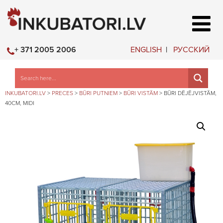
ENGLISH
РУССКИЙ
+ 371 2005 2006
INKUBATORI.LV
>
PRECES
>
BŪRI PUTNIEM
>
BŪRI VISTĀM
>
BŪRI DĒJĒJVISTĀM,
40CM, MIDI