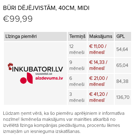
BŪRI DĒJĒJVISTĀM, 40CM, MIDI
€
99,99
Līzinga piemēri
Termiņš
Maksājums
GPL
12
€ 11,00 /
54,64
mēneši
mēnesī
9
€ 14,33 /
65,04
mēneši
mēnesī
6
€ 21,00 /
84,38
mēneši
mēnesī
3
€ 41,20 /
136,70
mēneši
mēnesī
Lūdzam ņemt vērā, ka šo piemēru aprēķiniem ir informatīva
nozīme! Ikmēneša maksājums var mainīties atkarībā no
izvēlētā līzinga kompānijas piedāvājuma, procentu likmes
izmaiņām un iesnieguma izskatīšanas.