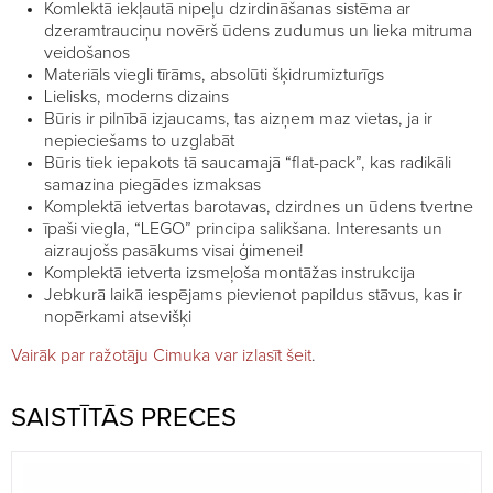
Komlektā iekļautā nipeļu dzirdināšanas sistēma ar
dzeramtrauciņu novērš ūdens zudumus un lieka mitruma
veidošanos
Materiāls viegli tīrāms, absolūti šķidrumizturīgs
Lielisks, moderns dizains
Būris ir pilnībā izjaucams, tas aizņem maz vietas, ja ir
nepieciešams to uzglabāt
Būris tiek iepakots tā saucamajā “flat-pack”, kas radikāli
samazina piegādes izmaksas
Komplektā ietvertas barotavas, dzirdnes un ūdens tvertne
īpaši viegla, “LEGO” principa salikšana. Interesants un
aizraujošs pasākums visai ģimenei!
Komplektā ietverta izsmeļoša montāžas instrukcija
Jebkurā laikā iespējams pievienot papildus stāvus, kas ir
nopērkami atsevišķi
Vairāk par ražotāju Cimuka var izlasīt šeit
.
SAISTĪTĀS PRECES