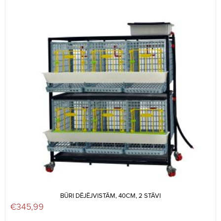
BŪRI DĒJĒJVISTĀM, 40CM, 2 STĀVI
€
345,99