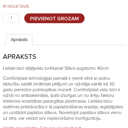
IR NOLIKTAVĀ
Būri
PIEVIENOT GROZAM
dējējvistām,
40cm,
MIDI
quantity
Apraksts
APRAKSTS
Lieliski būri dējējvistu turēšanai! Stāva augstums: 40cm.
Comfortplast tehnoloģijas pamatā ir ņemti vērā ar putnu
labturību saistīti zinātniski pētījumi un ražotāja vairāk kā 30
gadu pieredze putnkopības nozarē. Comfortplast vistu būri ir
ražoti no antibakteriālas, īpaši izturīgas un no ārēju faktoru
ietekmes iedarbības pasargātas plastmasas. Lieliska būru
sistēmas priekšrocība ir tā paplašināšanas iespēja, iegādājoties
un uzstādot papildus stāvus. Novietojot papildus stāvus vienu
uz otra, var veidot sev nepieciešamo konfigurāciju.