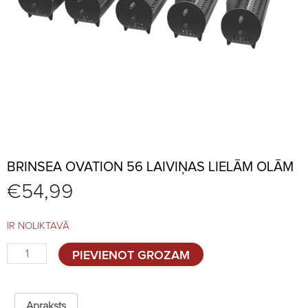
BRINSEA OVATION 56 LAIVIŅAS LIELĀM OLĀM
€
54,99
IR NOLIKTAVĀ
Brinsea
PIEVIENOT GROZAM
Ovation
56
laiviņas
lielām
Apraksts