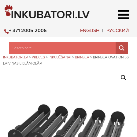
ENGLISH
РУССКИЙ
+ 371 2005 2006
INKUBATORI.LV
>
PRECES
>
INKUBĒŠANAI
>
BRINSEA
>
BRINSEA OVATION 56
LAIVIŅAS LIELĀM OLĀM