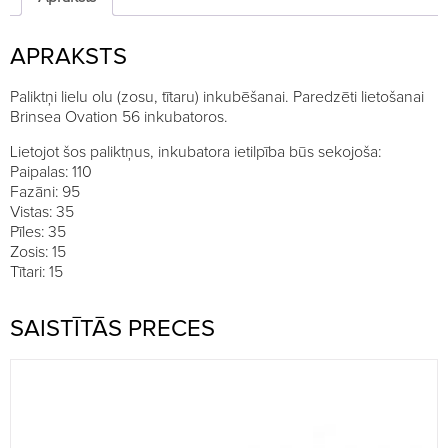
olām
quantity
APRAKSTS
Paliktņi lielu olu (zosu, tītaru) inkubēšanai. Paredzēti lietošanai
Brinsea Ovation 56 inkubatoros.
Lietojot šos paliktņus, inkubatora ietilpība būs sekojoša:
Paipalas: 110
Fazāni: 95
Vistas: 35
Pīles: 35
Zosis: 15
Tītari: 15
SAISTĪTĀS PRECES