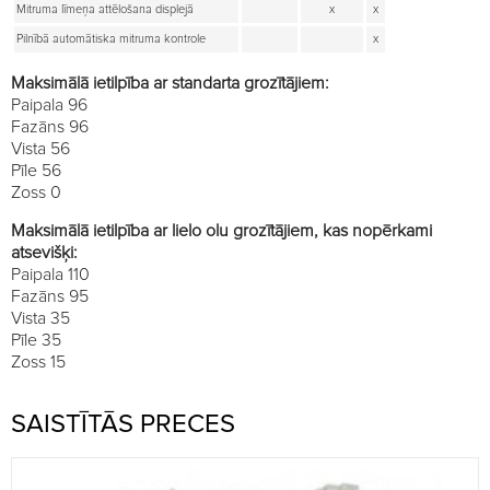
Mitruma līmeņa attēlošana displejā
x
x
Pilnībā automātiska mitruma kontrole
x
Maksimālā ietilpība ar standarta grozītājiem:
Paipala 96
Fazāns 96
Vista 56
Pīle 56
Zoss 0
Maksimālā ietilpība ar lielo olu grozītājiem, kas nopērkami
atsevišķi:
Paipala 110
Fazāns 95
Vista 35
Pīle 35
Zoss 15
SAISTĪTĀS PRECES