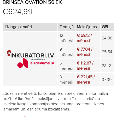
BRINSEA OVATION 56 EX
€
624,99
Līzinga piemēri
Termiņš
Maksājums
GPL
12
€ 59,12 /
24,08
mēneši
mēnesī
9
€ 77,04 /
25,54
mēneši
mēnesī
6
€ 112,87 /
28,12
mēneši
mēnesī
3
€ 221,45 /
37,39
mēneši
mēnesī
Lūdzam ņemt vērā, ka šo piemēru aprēķiniem ir informatīva
nozīme! Ikmēneša maksājums var mainīties atkarībā no
izvēlētā līzinga kompānijas piedāvājuma, procentu likmes
izmaiņām un iesnieguma izskatīšanas.