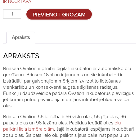
IR NOLIKTAVĀ
Brinsea
PIEVIENOT GROZAM
Ovation
56
EX
quantity
Apraksts
APRAKSTS
Brinsea Ovation ir pilnībā digitāli inkubatori ar automātisko olu
grozīšanu. Brinsea Ovation ir jaunums un šie inkubatori ir
izstrādāti, par galvenajiem mērķiem izvirzot to lietošanas
vienkāršību un konsekventi augstus šķilšanās rādītājus.
Funkciju daudzveidība padara Ovation inkubatorus pievilcīgus
jebkuram putnu pavairotājam un ļaus inkubēt jebkāda veida
olas.
Brinsea Ovation 56 ietilpība ir 56 vistu olas, 56 pīļu olas, 96
paipalu olas un 96 fazānu olas. Papildus iegādājoties
olu
paliktni liela izmēra olām
, šajā inkubatorā iespējams inkubēt arī
zosu olas. Šis pats lielo olu paliktnis ļaus palielināt paipalu un