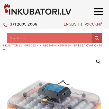
ENGLISH
РУССКИЙ
+ 371 2005 2006
INKUBATORI.LV
>
PRECES
>
INKUBĒŠANAI
>
BRINSEA
>
BRINSEA OVATION 56
EX