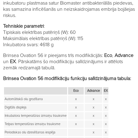
inkubatoru plastmasa satur Biomaster antibakteriālās piedevas,
kas samazina inficēšanās un neizskaidrojamas embrija bojāejas
riskus.
Tehniskie parametri
:
Tipiskais elektrības patēriņš (W): 60
Maksimālais elektrības patēriņš (W): 115
Inkubatora svars: 4618 g
Brinsea Ovation 56 ir pieejams trīs modifikācijās:
Eco
,
Advance
un
EX
. Pārskatāms šo modifikāciju salīdzinājums ir attēlots
zemāk redzamajā tabulā.
Brinsea Ovation 56 modifikāciju funkciju salīdzinājuma tabula:
Eco
Advance
EX
Automātiskā olu grozīšana
x
x
x
Digitāls displejs
x
x
x
Inkubatora temperatūras izmaiņu trauksme
x
x
x
Telpas temperatūras izmaiņu trauksme
x
x
x
Periodiskas olu dzesēšanas iespēja
x
x