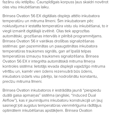
fazānu olu ietilpību. Caurspīdīgais korpuss ļaus skaidri novērot
olas visu inkubēšanas laiku.
Brinsea Ovation 56 EX digitālais displejs attēlo inkubatora
temperatūru un mitruma līmeni. Šim inkubatoram pēc
noklusējuma ir iestatīta temperatūra vistu olu inkubēšanai, to ir
viegli izmainīt digitālajā izvēlnē. Olas tiek apgrozītas
automātiski, grozīšanas intervāls ir pilnībā programmējams.
Brinsea Ovation 56 ir vairākas drošības signalizēšanas
sistēmas: gan pazeminātas un paaugstinātas inkubatora
temperatūras trauksmes signāls, gan arī īpašā telpas
temperatūras izmauņu trauksmes signalizēšana. Brinsea
Ovation 56 EX ir integrēta automātiskā mitruma līmeņa
kontroles sistēma: lietotājs ievada displejā vajadzīgo mitruma
vērtību un, kamēr vien ūdens rezervuārā būs ūdens,
inkubators izdarīs visu pārējo, lai nodrošinātu konstantu,
precīzu mitruma līmeni.
Brinsea Ovation inkubatoros ir iestrādāta jaunā “piespiedu
duālā gaisa apmaiņas” sistēma (angliski, “Induced Dual
Airflow”), kas ir jauninājums inkubatoru konstrukcijā un ļauj
sasniegt ļoti augstus temperatūras vienmērīguma rādītājus
optimāliem inkubēšanas apstākļiem. Brinsea Ovation