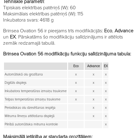
Tehniskie parametri
:
Tipiskais elektrības patēriņš (W): 60
Maksimālais elektrības patēriņš (W): 115
Inkubatora svars: 4618 g
Brinsea Ovation 56 ir pieejams trīs modifikācijās:
Eco
,
Advance
un
EX
. Pārskatāms šo modifikāciju salīdzinājums ir attēlots
zemāk redzamajā tabulā.
Brinsea Ovation 56 modifikāciju funkciju salīdzinājuma tabula:
Eco
Advance
EX
Automātiskā olu grozīšana
x
x
x
Digitāls displejs
x
x
x
Inkubatora temperatūras izmaiņu trauksme
x
x
x
Telpas temperatūras izmaiņu trauksme
x
x
x
Periodiskas olu dzesēšanas iespēja
x
x
Mitruma līmeņa attēlošana displejā
x
x
Pilnībā automātiska mitruma kontrole
x
Maksimālā ietilpība ar standarta grozītājiem: