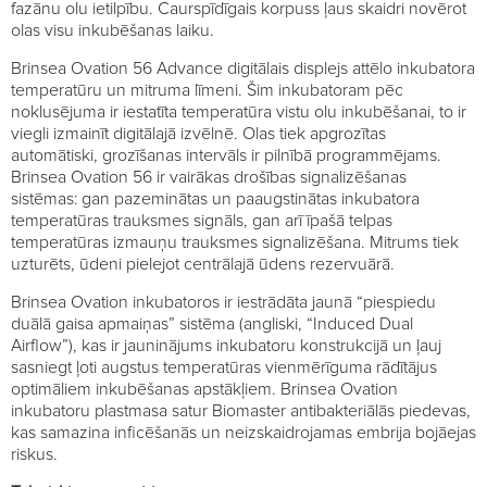
fazānu olu ietilpību. Caurspīdīgais korpuss ļaus skaidri novērot
olas visu inkubēšanas laiku.
Brinsea Ovation 56 Advance digitālais displejs attēlo inkubatora
temperatūru un mitruma līmeni. Šim inkubatoram pēc
noklusējuma ir iestatīta temperatūra vistu olu inkubēšanai, to ir
viegli izmainīt digitālajā izvēlnē. Olas tiek apgrozītas
automātiski, grozīšanas intervāls ir pilnībā programmējams.
Brinsea Ovation 56 ir vairākas drošības signalizēšanas
sistēmas: gan pazeminātas un paaugstinātas inkubatora
temperatūras trauksmes signāls, gan arī īpašā telpas
temperatūras izmauņu trauksmes signalizēšana. Mitrums tiek
uzturēts, ūdeni pielejot centrālajā ūdens rezervuārā.
Brinsea Ovation inkubatoros ir iestrādāta jaunā “piespiedu
duālā gaisa apmaiņas” sistēma (angliski, “Induced Dual
Airflow”), kas ir jauninājums inkubatoru konstrukcijā un ļauj
sasniegt ļoti augstus temperatūras vienmērīguma rādītājus
optimāliem inkubēšanas apstākļiem. Brinsea Ovation
inkubatoru plastmasa satur Biomaster antibakteriālās piedevas,
kas samazina inficēšanās un neizskaidrojamas embrija bojāejas
riskus.