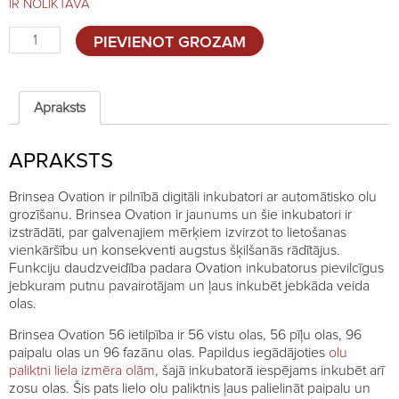
IR NOLIKTAVĀ
Brinsea
PIEVIENOT GROZAM
Ovation
56
Advance
quantity
Apraksts
APRAKSTS
Brinsea Ovation ir pilnībā digitāli inkubatori ar automātisko olu
grozīšanu. Brinsea Ovation ir jaunums un šie inkubatori ir
izstrādāti, par galvenajiem mērķiem izvirzot to lietošanas
vienkāršību un konsekventi augstus šķilšanās rādītājus.
Funkciju daudzveidība padara Ovation inkubatorus pievilcīgus
jebkuram putnu pavairotājam un ļaus inkubēt jebkāda veida
olas.
Brinsea Ovation 56 ietilpība ir 56 vistu olas, 56 pīļu olas, 96
paipalu olas un 96 fazānu olas. Papildus iegādājoties
olu
paliktni liela izmēra olām
, šajā inkubatorā iespējams inkubēt arī
zosu olas. Šis pats lielo olu paliktnis ļaus palielināt paipalu un