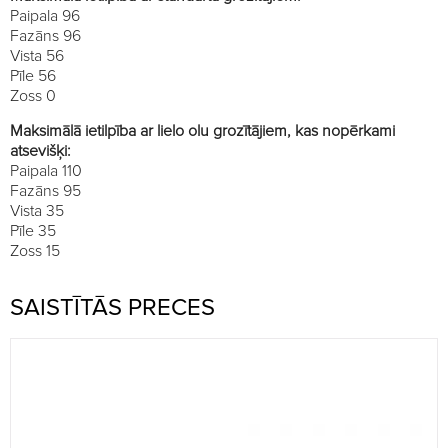
Paipala 96
Fazāns 96
Vista 56
Pīle 56
Zoss 0
Maksimālā ietilpība ar lielo olu grozītājiem, kas nopērkami
atsevišķi:
Paipala 110
Fazāns 95
Vista 35
Pīle 35
Zoss 15
SAISTĪTĀS PRECES