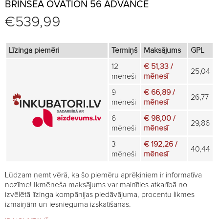
BRINSEA OVATION 56 ADVANCE
€
539,99
Līzinga piemēri
Termiņš
Maksājums
GPL
12
€ 51,33 /
25,04
mēneši
mēnesī
9
€ 66,89 /
26,77
mēneši
mēnesī
6
€ 98,00 /
29,86
mēneši
mēnesī
3
€ 192,26 /
40,44
mēneši
mēnesī
Lūdzam ņemt vērā, ka šo piemēru aprēķiniem ir informatīva
nozīme! Ikmēneša maksājums var mainīties atkarībā no
izvēlētā līzinga kompānijas piedāvājuma, procentu likmes
izmaiņām un iesnieguma izskatīšanas.