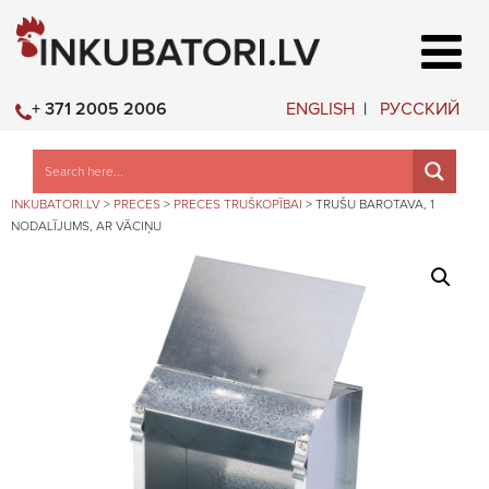
ENGLISH
РУССКИЙ
+ 371 2005 2006
INKUBATORI.LV
>
PRECES
>
PRECES TRUŠKOPĪBAI
>
TRUŠU BAROTAVA, 1
NODALĪJUMS, AR VĀCIŅU