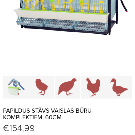
Būru daļas un piederumi
Brūderi un jaunputnu būri
Būri paipalām un irbēm
Būri vistām
B
PAPILDUS STĀVS VAISLAS BŪRU
KOMPLEKTIEM, 60CM
€
154,99