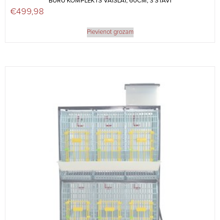
BŪRU KOMPLEKTS VAISLAI, 60CM, 3 STĀVI
€
499,98
Pievienot grozam