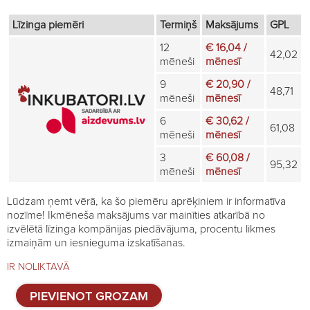
Līzinga piemēri
Termiņš
Maksājums
GPL
12
€ 16,04 /
42,02
mēneši
mēnesī
9
€ 20,90 /
48,71
mēneši
mēnesī
6
€ 30,62 /
61,08
mēneši
mēnesī
3
€ 60,08 /
95,32
mēneši
mēnesī
Lūdzam ņemt vērā, ka šo piemēru aprēķiniem ir informatīva
nozīme! Ikmēneša maksājums var mainīties atkarībā no
izvēlētā līzinga kompānijas piedāvājuma, procentu likmes
izmaiņām un iesnieguma izskatīšanas.
IR NOLIKTAVĀ
Papildus
PIEVIENOT GROZAM
stāvs