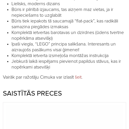
Lielisks, moderns dizains
Būris ir pilnībā izjaucams, tas aizņem maz vietas, ja ir
nepieciešams to uzglabāt
Būris tiek iepakots tā saucamajā “flat-pack”, kas radikāli
samazina piegādes izmaksas
Komplektā ietvertas barotavas un dzirdnes (ūdens tvertne
nopērkāma atsevišķi)
īpaši viegla, “LEGO” principa salikšana. Interesants un
aizraujošs pasākums visai ģimenei!
Komplektā ietverta izsmeļoša montāžas instrukcija
Jebkurā laikā iespējams pievienot papildus stāvus, kas ir
nopērkami atsevišķi
Vairāk par ražotāju Cimuka var izlasīt
šeit
.
SAISTĪTĀS PRECES