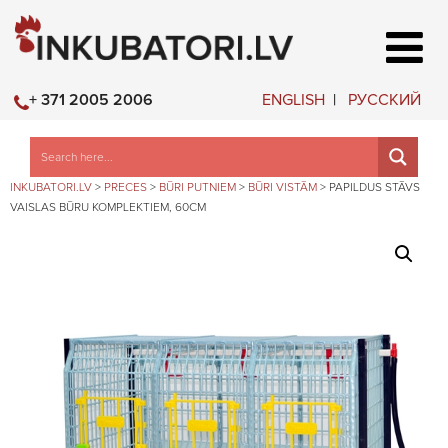
ENGLISH
РУССКИЙ
+ 371 2005 2006
INKUBATORI.LV
>
PRECES
>
BŪRI PUTNIEM
>
BŪRI VISTĀM
>
PAPILDUS STĀVS
VAISLAS BŪRU KOMPLEKTIEM, 60CM