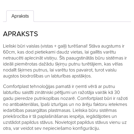
vaislas
būru
komplektiem,
Apraksts
60cm
quantity
APRAKSTS
Lieliski būri vaislas (vistas + gaiļi) turēšanai! Stāva augstums ir
60cm, kas dod pietiekami daudz vietas, lai gailītis varētu
netraucēti aplecināt vistiņu. Šīs paaugstinātās būru sistēmas ir
ideāli piemērotas dažādu šķirņu putnu turētājiem, kas vēlas
nodalīt šķirnes putnus, lai varētu tos pavairot, turot vaislu
augstos biodrošības un labturības apstākļos.
Comfortplast tehnoloģijas pamatā ir ņemti vērā ar putnu
labturību saistīti zinātniski pētījumi un ražotāja vairāk kā 30
gadu pieredze putnkopības nozarē. Comfortplast būri ir ražoti
no antibakteriālas, īpaši izturīgas un no ārēju faktoru ietekmes
iedarbības pasargātas plastmasas. Lieliska būru sistēmas
priekšrocība ir tā paplašināšanas iespēja, iegādājoties un
uzstādot papildus stāvus. Novietojot papildus stāvus vienu uz
otra, var veidot sev nepieciešamo konfigurāciju.