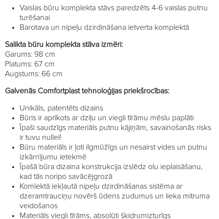
Vaislas būru komplekta stāvs paredzēts 4-6 vaislas putnu
turēšanai
Barotava un nipeļu dzirdināšana ietverta komplektā
Salikta būru komplekta stāva izmēri:
Garums: 98 cm
Platums: 67 cm
Augstums: 66 cm
Galvenās Comfortplast tehnoloģijas priekšrocības:
Unikāls, patentēts dizains
Būris ir aprīkots ar dziļu un viegli tīrāmu mēslu paplāti
Īpaši saudzīgs materiāls putnu kājiņām, savainošanās risks
ir tuvu nullei!
Būru materiāls ir ļoti ilgmūžīgs un nesairst vides un putnu
izkārnījumu ietekmē
Īpašā būra dizaina konstrukcija izslēdz olu ieplaisāšanu,
kad tās noripo savācējgrozā
Komlektā iekļautā nipeļu dzirdināšanas sistēma ar
dzeramtrauciņu novērš ūdens zudumus un lieka mitruma
veidošanos
Materiāls viegli tīrāms, absolūti šķidrumizturīgs