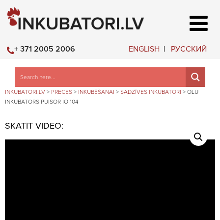
ENGLISH
РУССКИЙ
+ 371 2005 2006
INKUBATORI.LV
>
PRECES
>
INKUBĒŠANAI
>
SADZĪVES INKUBATORI
>
OLU
INKUBATORS PUISOR IO 104
SKATĪT VIDEO: