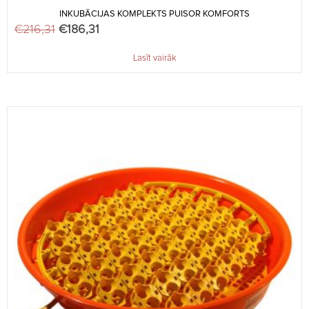
INKUBĀCIJAS KOMPLEKTS PUISOR KOMFORTS
€
216,31
Original price was: €216,31.
€
186,31
Current price is: €186,31.
Lasīt vairāk