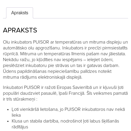
PUISOR
IO
104
Apraksts
quantity
APRAKSTS
Olu inkubators PUISOR ar temperatūras un mitruma displeju un
automātisko olu apgrozīšanu. Inkubators ir precīzi pirmsiestatīts
rūpnīcā. Mitruma un temperatūras līmenis pašam nav jāiestata.
Nekādu raižu, jo kļūdīties nav iespējams – ielejiet ūdeni,
pieslēdziet inkubatoru pie strāvas un tas ir gatavas darbam.
Ūdens papildināšanas nepieciešamību palīdzes noteikt
mitruma rādījums elektroniskajā displejā.
Inkubatori PUISOR ir ražoti Eiropas Savienībā un ir kļuvuši ļoti
populāri daudzviet pasaulē, īpaši Francijā. Šīs veiksmes pamatā
ir trīs stūrakmeņi :
Ļoti vienkāršā lietošana, jo PUISOR inkubatoros nav nekā
lieka
Klusa un stabila darbība, nodrošinot ļoti labus šķilšanās
rādītājus