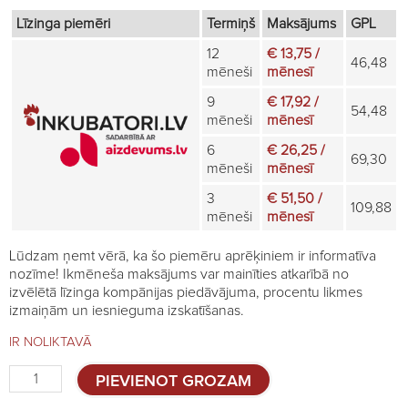
€149,99.
€129,99.
Līzinga piemēri
Termiņš
Maksājums
GPL
12
€ 13,75 /
46,48
mēneši
mēnesī
9
€ 17,92 /
54,48
mēneši
mēnesī
6
€ 26,25 /
69,30
mēneši
mēnesī
3
€ 51,50 /
109,88
mēneši
mēnesī
Lūdzam ņemt vērā, ka šo piemēru aprēķiniem ir informatīva
nozīme! Ikmēneša maksājums var mainīties atkarībā no
izvēlētā līzinga kompānijas piedāvājuma, procentu likmes
izmaiņām un iesnieguma izskatīšanas.
IR NOLIKTAVĀ
Olu
PIEVIENOT GROZAM
inkubators