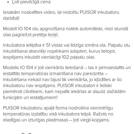
Ļoti pievilcīgā cena
Iesakām noskatīties video, lai redzētu PUISOR inkubatoru
darbībā!
Modelī IO 104 olu apgrozīšana notiek automātiski, reizi stundā
olas pagriežot pretēja leņķī.
Inkubatora ietilpība ir 51 vistas vai līdzīga izmēra ola. Paipalu olu
inkubēšanai atsevišķi nopērkami adapteri, kurus lietojot,
iespējams inkubēt vienlaicīgi 102 paipalu olas.
Modelis IO 104 ir ļoti vienkāršs lietošanā – tas ir pirmsiestatīts un
iestatītās temperatūras izmainīšana nav paredzēta –
inkubēšana nekad nav bijusi tik vienkārša, jo kļūdīties ar šo
inkubatoru nav iespējams. PUISOR inkubatori ir lieliski
piemēroti cilvēkiem, kam nepatīk iekārtas ar daudz dažādām
funkcijām un iestatījumiem!
PUISOR inkubatoru apaļā forma nodrošina vienmērīgu
temperatūras izplatību visā inkubatora telpā. Ražots no
elastīgas un izturīgas plastmasas – ļoti viegli kopjams.