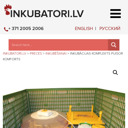
ENGLISH
РУССКИЙ
+ 371 2005 2006
INKUBATORI.LV
>
PRECES
>
INKUBĒŠANAI
>
INKUBĀCIJAS KOMPLEKTS PUISOR
KOMFORTS