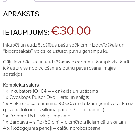
APRAKSTS
€30.00
IETAUPĪJUMS:
Inkubēt un audzēt cālīšus pašu spēkiem ir izdevīgākais un
“biodrošākais” veids kā uzturēt putnu ganāmpulku.
Cāļu inkubācijas un audzēšanas piederumu komplekts, kurā
iekļauts viss nepieciešamais putnu pavairošanai mājas
apstākļos.
Komplekta saturs:
1 x Inkubators IO 104 – vienkāršs un uzticams
1 x Ovoskops Puisor Ovo – ērts un spilgts
1 x Elektriskā cāļu mamma 30x30cm (lūdzam ņemt vērā, ka uz
galvenā foto ir cits siltuma panelis / cāļu mamma)
1 x Dzirdne 1.5 l – viegli kopjama
1 x Barotava – silīte (50 cm) – piemērota lielam cāļu skaitam
4 x Nožogojuma paneļi – cālīšu norobežošanai