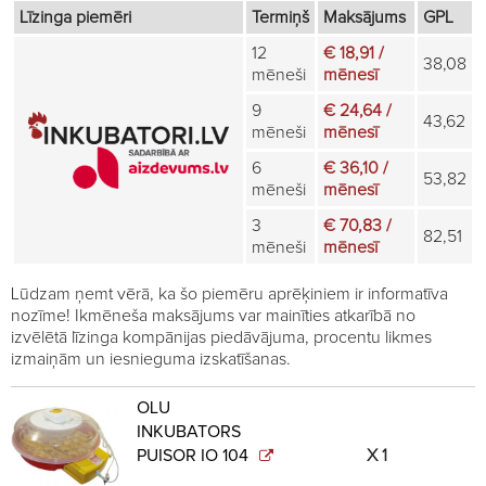
Līzinga piemēri
Termiņš
Maksājums
GPL
12
€ 18,91 /
38,08
mēneši
mēnesī
9
€ 24,64 /
43,62
mēneši
mēnesī
6
€ 36,10 /
53,82
mēneši
mēnesī
3
€ 70,83 /
82,51
mēneši
mēnesī
Lūdzam ņemt vērā, ka šo piemēru aprēķiniem ir informatīva
nozīme! Ikmēneša maksājums var mainīties atkarībā no
izvēlētā līzinga kompānijas piedāvājuma, procentu likmes
izmaiņām un iesnieguma izskatīšanas.
OLU
INKUBATORS
PUISOR IO 104
1