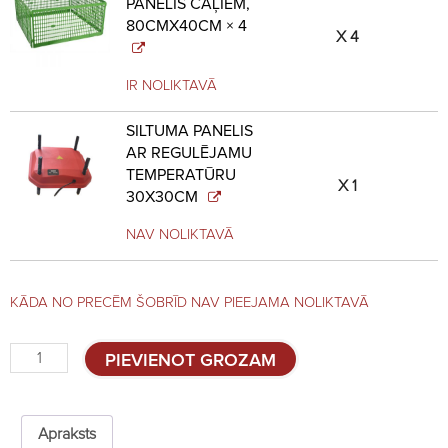
PANELIS CĀĻIEM,
80CMX40CM × 4
4
IR NOLIKTAVĀ
SILTUMA PANELIS
AR REGULĒJAMU
TEMPERATŪRU
1
30X30CM
NAV NOLIKTAVĀ
KĀDA NO PRECĒM ŠOBRĪD NAV PIEEJAMA NOLIKTAVĀ
Inkubācijas
PIEVIENOT GROZAM
komplekts
PUISOR
KOMFORTS
quantity
Apraksts