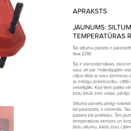
APRAKSTS
JAUNUMS: SILTUM
TEMPERATŪRAS R
Šis siltuma panelis ir pared
tikai 22W.
Šis ir vismodernākais, ekonom
sauc arī par “mākslīgajām vistā
cāļus silda ar savu ķermeņa sil
ar milzīgu priekšrocību: cālīši
veselīgāki. Kad tiem paliks vēsi
būtu līduši zem vistas, pārējo 
Siltuma panelis pilnīgi noteik
kā paredzēts, ir minimāls. Tas
padara ļoti praktisku. Šim jau
temperatūras sensors un korp
tādu siltumu, kāds Jūsu cāļi