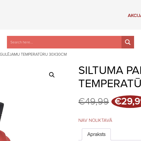
AKCIJ
REGULĒJAMU TEMPERATŪRU 30X30CM
SILTUMA PA
TEMPERATŪ
Origina
€
49,99
€
29,9
price
was:
€49,99
NAV NOLIKTAVĀ
Apraksts