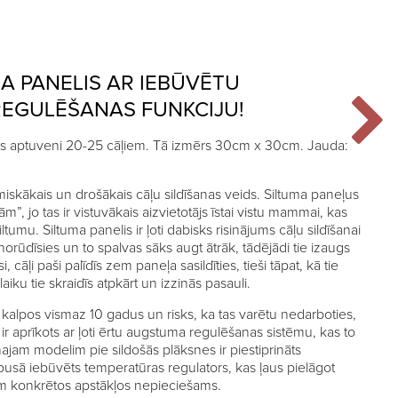
A PANELIS AR IEBŪVĒTU
EGULĒŠANAS FUNKCIJU!
zēts aptuveni 20-25 cāļiem. Tā izmērs 30cm x 30cm. Jauda:
iskākais un drošākais cāļu sildīšanas veids. Siltuma paneļus
m”, jo tas ir vistuvākais aizvietotājs īstai vistu mammai, kas
tumu. Siltuma panelis ir ļoti dabisks risinājums cāļu sildīšanai
 norūdīsies un to spalvas sāks augt ātrāk, tādējādi tie izaugs
, cāļi paši palīdīs zem paneļa sasildīties, tieši tāpat, kā tie
laiku tie skraidīs atpkārt un izzinās pasauli.
ti kalpos vismaz 10 gadus un risks, ka tas varētu nedarboties,
 ir aprīkots ar ļoti ērtu augstuma regulēšanas sistēmu, kas to
najam modelim pie sildošās plāksnes ir piestiprināts
usā iebūvēts temperatūras regulators, kas ļaus pielāgot
em konkrētos apstākļos nepieciešams.