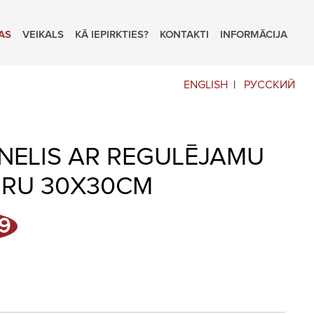
AS
VEIKALS
KĀ IEPIRKTIES?
KONTAKTI
INFORMĀCIJA
ENGLISH
РУССКИЙ
NELIS AR REGULĒJAMU
RU 30X30CM
l
Current
9
price
is:
.
€29,99.