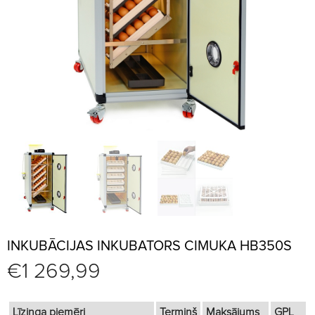
INKUBĀCIJAS INKUBATORS CIMUKA HB350S
€
1 269,99
Līzinga piemēri
Termiņš
Maksājums
GPL