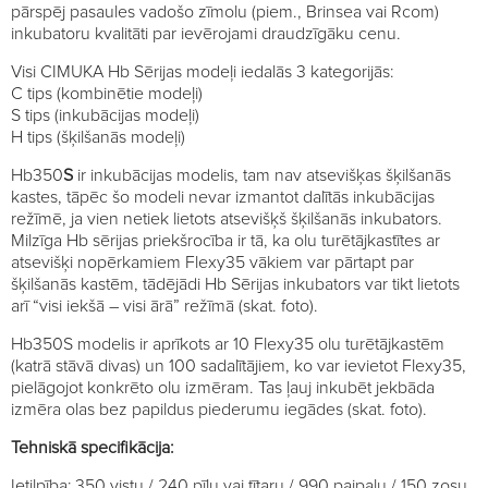
pārspēj pasaules vadošo zīmolu (piem., Brinsea vai Rcom)
inkubatoru kvalitāti par ievērojami draudzīgāku cenu.
Visi CIMUKA Hb Sērijas modeļi iedalās 3 kategorijās:
C tips (kombinētie modeļi)
S tips (inkubācijas modeļi)
H tips (šķilšanās modeļi)
Hb350
S
ir inkubācijas modelis, tam nav atsevišķas šķilšanās
kastes, tāpēc šo modeli nevar izmantot dalītās inkubācijas
režīmē, ja vien netiek lietots atsevišķš šķilšanās inkubators.
Milzīga Hb sērijas priekšrocība ir tā, ka olu turētājkastītes ar
atsevišķi nopērkamiem Flexy35 vākiem var pārtapt par
šķilšanās kastēm, tādējādi Hb Sērijas inkubators var tikt lietots
arī “visi iekšā – visi ārā” režīmā (skat. foto).
Hb350S modelis ir aprīkots ar 10 Flexy35 olu turētājkastēm
(katrā stāvā divas) un 100 sadalītājiem, ko var ievietot Flexy35,
pielāgojot konkrēto olu izmēram. Tas ļauj inkubēt jekbāda
izmēra olas bez papildus piederumu iegādes (skat. foto).
Tehniskā specifikācija:
Ietilpība: 350 vistu / 240 pīļu vai tītaru / 990 paipalu / 150 zosu