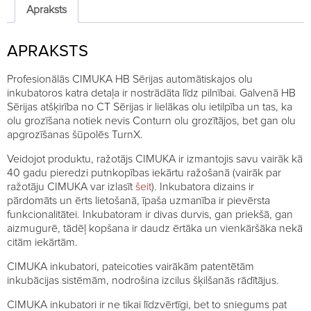
quantity
Apraksts
APRAKSTS
Profesionālās CIMUKA HB Sērijas automātiskajos olu
inkubatoros katra detaļa ir nostrādāta līdz pilnībai. Galvenā HB
Sērijas atšķirība no CT Sērijas ir lielākas olu ietilpība un tas, ka
olu grozīšana notiek nevis Conturn olu grozītājos, bet gan olu
apgrozīšanas šūpolēs TurnX.
Veidojot produktu, ražotājs CIMUKA ir izmantojis savu vairāk kā
40 gadu pieredzi putnkopības iekārtu ražošanā (vairāk par
ražotāju CIMUKA var izlasīt
šeit
). Inkubatora dizains ir
pārdomāts un ērts lietošanā, īpaša uzmanība ir pievērsta
funkcionalitātei. Inkubatoram ir divas durvis, gan priekšā, gan
aizmugurē, tādēļ kopšana ir daudz ērtāka un vienkāršāka nekā
citām iekārtām.
CIMUKA inkubatori, pateicoties vairākām patentētām
inkubācijas sistēmām, nodrošina izcilus šķilšanās rādītājus.
CIMUKA inkubatori ir ne tikai līdzvērtīgi, bet to sniegums pat