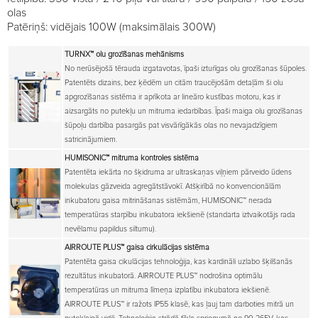
olas
Patēriņš: vidējais 100W (maksimālais 300W)
TURNX™
olu grozīšanas mehānisms
No nerūsējošā tērauda izgatavotas, īpaši izturīgas olu grozīšanas šūpoles.
Patentēts dizains, bez ķēdēm un citām traucējošām detaļām ši olu
apgrozīšanas sistēma ir aprīkota ar lineāro kustības motoru, kas ir
aizsargāts no putekļu un mitruma iedarbības. Īpaši maiga olu grozīšanas
šūpoļu darbība pasargās pat visvārīgākās olas no nevajadzīgiem
satricinājumiem.
HUMISONIC™
mitruma kontroles sistēma
Patentēta iekārta no šķidruma ar ultraskaņas viļņiem pārveido ūdens
molekulas gāzveida agregātstāvokī. Atšķirībā no konvencionālām
inkubatoru gaisa mitrināšanas sistēmām, HUMISONIC™ nerada
temperatūras starpību inkubatora iekšienē (standarta iztvaikotājs rada
nevēlamu papildus siltumu).
AIRROUTE PLUS™
gaisa cirkulācijas sistēma
Patentēta gaisa cikulācijas tehnoloģija, kas kardināli uzlabo šķilšanās
rezultātus inkubatorā. AIRROUTE PLUS™ nodrošina optimālu
temperatūras un mitruma līmeņa izplatību inkubatora iekšienē.
AIRROUTE PLUS™ ir ražots IP55 klasē, kas ļauj tam darboties mitrā un