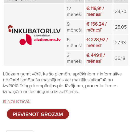
12
€ 119,91 /
23,70
mēneši
mēnesī
9
€ 156,24 /
25,05
mēneši
mēnesī
6
€ 228,92 /
27,43
mēneši
mēnesī
3
€ 449,11 /
36,18
mēneši
mēnesī
Lūdzam ņemt vērā, ka šo piemēru aprēķiniem ir informatīva
nozīme! Ikmēneša maksājums var mainīties atkarībā no
izvēlētā līzinga kompānijas piedāvājuma, procentu likmes
izmaiņām un iesnieguma izskatīšanas.
IR NOLIKTAVĀ
Inkubācijas
PIEVIENOT GROZAM
inkubators
CIMUKA
HB350S