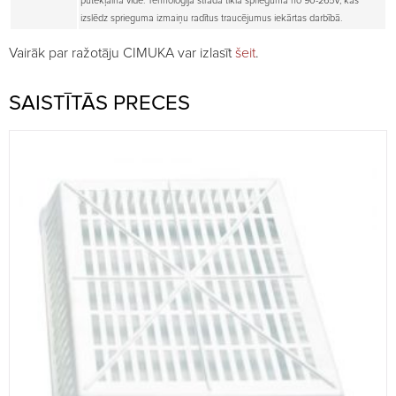
putekļainā vidē. Tehnoloģija strādā tīkla spriegumā no 90-265V, kas
izslēdz sprieguma izmaiņu radītus traucējumus iekārtas darbībā.
Vairāk par ražotāju CIMUKA var izlasīt
šeit
.
SAISTĪTĀS PRECES