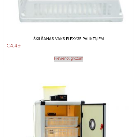
ŠĶILŠANĀS VĀKS FLEXY35 PALIKTŅIEM
€
4,49
Pievienot grozam