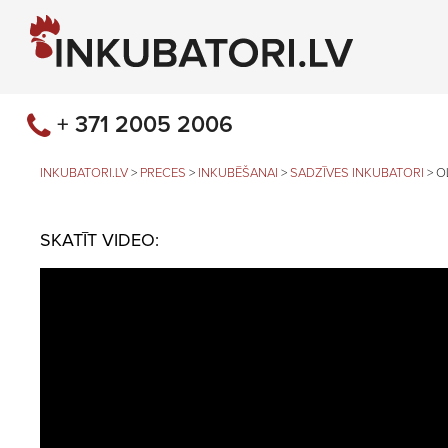
+ 371 2005 2006
INKUBATORI.LV
>
PRECES
>
INKUBĒŠANAI
>
SADZĪVES INKUBATORI
>
O
SKATĪT VIDEO: