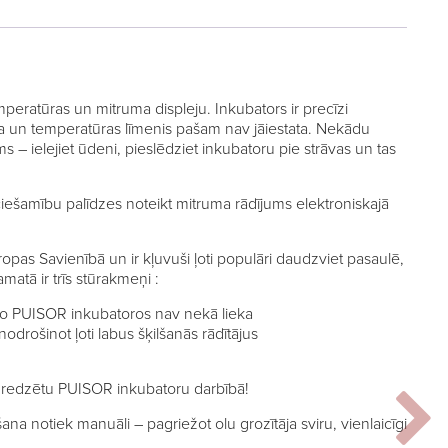
eratūras un mitruma displeju. Inkubators ir precīzi
uma un temperatūras līmenis pašam nav jāiestata. Nekādu
ms – ielejiet ūdeni, pieslēdziet inkubatoru pie strāvas un tas
ešamību palīdzes noteikt mitruma rādījums elektroniskajā
ropas Savienībā un ir kļuvuši ļoti populāri daudzviet pasaulē,
matā ir trīs stūrakmeņi :
, jo PUISOR inkubatoros nav nekā lieka
nodrošinot ļoti labus šķilšanās rādītājus
ai redzētu PUISOR inkubatoru darbībā!
na notiek manuāli – pagriežot olu grozītāja sviru, vienlaicīgi