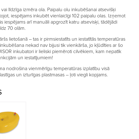
as vai līdzīga izmēra ola. Paipalu olu inkubēšanai atsevišķi
tojot, iespējams inkubēt vienlaicīgi 102 paipalu olas. Izņemot
ās iespējams arī manuāli apgrozīt katru atsevisķi, tādējādi
 līdz 70 olām.
ršs lietošanā – tas ir pirmsiestatīts un iestatītās temperatūras
nkubēšana nekad nav bijusi tik vienkārša, jo kļūdīties ar šo
SOR inkubatori ir lieliski piemēroti cilvēkiem, kam nepatīk
nkcijām un iestatījumiem!
a nodrošina vienmērīgu temperatūras izplatību visā
astīgas un izturīgas plastmasas – ļoti viegli kopjams.
S