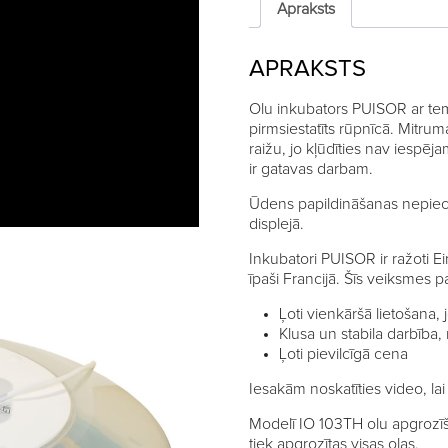
103TH
Apraksts
quantity
APRAKSTS
Olu inkubators PUISOR ar temp
pirmsiestatīts rūpnīcā. Mitr
raižu, jo kļūdīties nav iespēja
ir gatavas darbam.
Ūdens papildināšanas nepieci
displejā.
Inkubatori PUISOR ir ražoti Ei
īpaši Francijā. Šīs veiksmes pa
Ļoti vienkāršā lietošana
Klusa un stabila darbība, 
Ļoti pievilcīgā cena
Iesakām noskatīties video, l
Modelī IO 103TH olu apgrozīša
tiek apgrozītas visas olas.