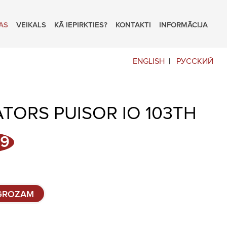
AS
VEIKALS
KĀ IEPIRKTIES?
KONTAKTI
INFORMĀCIJA
ENGLISH
РУССКИЙ
TORS PUISOR IO 103TH
l
Current
99
price
is:
9.
€89,99.
 GROZAM