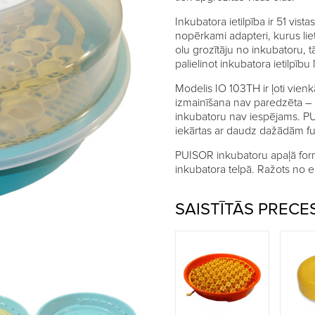
Inkubatora ietilpība ir 51 vist
nopērkami adapteri, kurus lie
olu grozītāju no inkubatoru, t
palielinot inkubatora ietilpību
Modelis IO 103TH ir ļoti vienkā
izmainīšana nav paredzēta – i
inkubatoru nav iespējams. PUI
iekārtas ar daudz dažādām fu
PUISOR inkubatoru apaļā form
inkubatora telpā. Ražots no el
SAISTĪTĀS PRECE