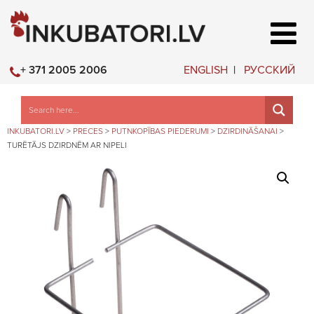
ENGLISH
РУССКИЙ
+ 371 2005 2006
INKUBATORI.LV
>
PRECES
>
PUTNKOPĪBAS PIEDERUMI
>
DZIRDINĀŠANAI
>
TURĒTĀJS DZIRDNĒM AR NIPELI