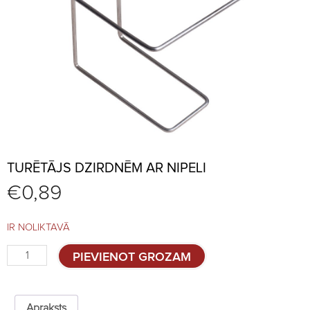
TURĒTĀJS DZIRDNĒM AR NIPELI
€
0,89
IR NOLIKTAVĀ
Turētājs
PIEVIENOT GROZAM
dzirdnēm
ar
nipeli
quantity
Apraksts