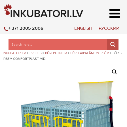
ENGLISH
РУССКИЙ
+ 371 2005 2006
INKUBATORI.LV
>
PRECES
>
BŪRI PUTNIEM
>
BŪRI PAIPALĀM UN IRBĒM
>
BŪRIS
IRBĒM COMFORTPLAST MIDI