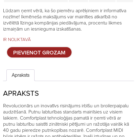
Lūdzam ņemt vērā, ka šo piemēru aprēķiniem ir informatīva
nozīme! Ikmēneša maksājums var mainīties atkarībā no
izvēlētā līzinga kompānijas piedāvājuma, procentu likmes
izmaiņām un iesnieguma izskatīšanas.
IR NOLIKTAVĀ
Būris
PIEVIENOT GROZAM
irbēm
Comfortplast
MIDI
quantity
Apraksts
APRAKSTS
Revolucionārs un inovatīvs risinājums irbīšu un broilerpaipalu
audzēšanā. Putnu labturības standarts mainīsies uz visiem
laikiem. Comfortplast tehnoloģijas pamatā ir ņemti vērā ar
putnu labturību saistīti zinātniski pētījumi un ražotāja vairāk kā
40 gadu pieredze putnkopības nozarē. Comfortplast MIDI
būris irbēm ir ražots no antibakteriālas, īpaši izturīgas un no