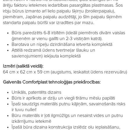
ārēju faktoru ietekmes iedarbības pasargātas plastmasas. Šos
irbju būrus izmanto arī lielo paipalu šķirņu (broilerpaipalu),
piemēram, Japānas paipalu audzētāji, jo šīm paipalu šķirnēm
standarta paipalu būrīši var izradīties par mazu.
Būris paredzēts 6-8 irbītēm (ideāli piemērots divām vaislas
ģimenēm ar vienu gailīti un 2-3 vistiņām katrā).
Barotava un nipeļu dzirdināšana ietverta komplektā
Attēlā redzamā ūdens tvertne(ar šlauku un
savienojumiem) iekļauta komplektā
Izmēri (saliktā veidā):
64 cm x 62 cm x 59 cm (augstums, ieskaitot ūdens rezervuāru)
Galvenās Comfortplast tehnoloģijas priekšrocības:
Unikāls, patentēts dizains
Būris ir aprīkots ar dziļu un viegli tīrāmu mēslu paplāti
Īpaši saudzīgs materiāls putnu kājiņām, savainošanās risks
ir tuvu nullei!
Būru materiāls ir ļoti ilgmūžīgs un nesairst vides un putnu
izkārnījumu ietekmē
Īpašā būra dizaina konstrukcija izslēdz olu ieplaisāšanu,