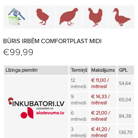
Būru daļas un piederumi
Brūderi un jaunputnu būri
Būri paipalām un irbēm
Būri vistām
B
BŪRIS IRBĒM COMFORTPLAST MIDI
€
99,99
Līzinga piemēri
Termiņš
Maksājums
GPL
12
€ 11,00 /
54,64
mēneši
mēnesī
9
€ 14,33 /
65,04
mēneši
mēnesī
6
€ 21,00 /
84,38
mēneši
mēnesī
3
€ 41,20 /
136,70
mēneši
mēnesī